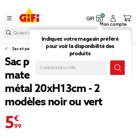
GIFI
Mon compte
Indiquez votre magasin préféré
pour voir la disponibilité des
Sac et petite maroquinerie
produits
Sac pochette effet
matelassée avec chaîne
métal 20xH13cm - 2
modèles noir ou vert
5,99 €