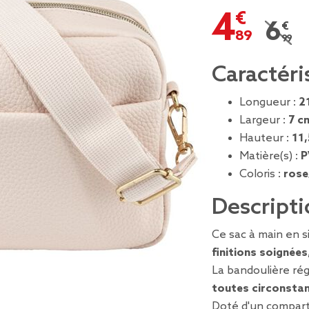
4,89 €
6,99 
Prix r
Caractéri
Longueur :
2
Largeur :
7 c
Hauteur :
11
Matière(s) :
P
Coloris :
rose
Descripti
Ce sac à main en si
finitions soignées
La bandoulière ré
toutes circonsta
Doté d'un compart