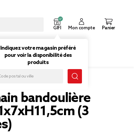
GIFI
Mon compte
Panier
ouveautés
Inspirations
Indiquez votre magasin préféré
pour voir la disponibilité des
produits
mili 21x7xH11,5cm (3 modèles)
main bandoulière
21x7xH11,5cm (3
s)