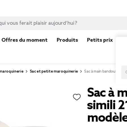
Offres du moment
Produits
Petits prix
N
 maroquinerie
Sac et petite maroquinerie
Sac à main bandoulière si
Sac à 
simili 
modèle