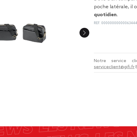
poche latérale, il
quotidien
.
REF.
0000000000006344
Notre service c
serviceclient@gifi.fr