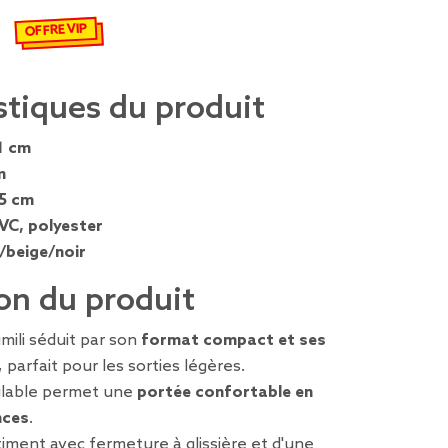
OFFRE VIP
€
emisé de 6,99 € à 4,89 €
stiques du produit
1 cm
m
,5 cm
VC, polyester
/beige/noir
on du produit
mili séduit par son
format compact et ses
, parfait pour les sorties légères.
glable permet une
portée confortable en
nces
.
iment avec fermeture à glissière et d'une