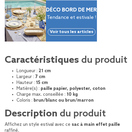
DÉCO BORD DE MER
Tendance et estivale !
Voir tous les articles
Caractéristiques
du produit
Longueur :
21 cm
Largeur :
7 cm
Hauteur :
15 cm
Matière(s) :
paille papier, polyester, coton
Charge max. conseillée :
10 kg
Coloris :
brun/blanc ou brun/marron
Description
du produit
Affichez un style estival avec ce
sac à main effet paille
raffiné.