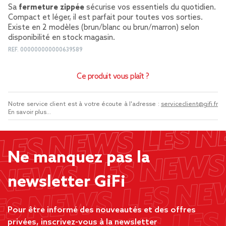
Sa
fermeture zippée
sécurise vos essentiels du quotidien.
Compact et léger, il est parfait pour toutes vos sorties.
Existe en 2 modèles (brun/blanc ou brun/marron) selon
disponibilité en stock magasin.
REF.
000000000000639589
Ce produit vous plaît ?
Notre service client est à votre écoute à l'adresse :
serviceclient@gifi.fr
En savoir plus...
Ne manquez pas la
newsletter GiFi
Pour être informé des nouveautés et des offres
privées, inscrivez-vous à la newsletter