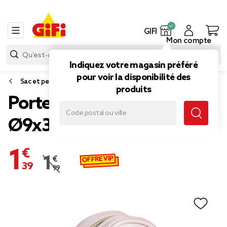
GIFI
Mon compte
Indiquez votre magasin préféré
pour voir la disponibilité des
Sac et petite maroquinerie
produits
Porte-monnaie rond PVC
Ø9x3,5cm
1,39 €
OFFRE VIP
1,99 €
Prix remisé de 1,99 € à 1,39 €