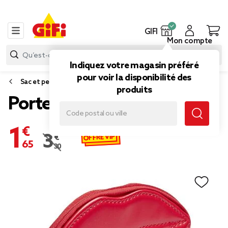
GIFI
Mon compte
Indiquez votre magasin préféré
pour voir la disponibilité des
Sac et petite maroquinerie
produits
Porte monnaie coton
1,65 €
OFFRE VIP
3,30 €
Prix remisé de 3,30 € à 1,65 €