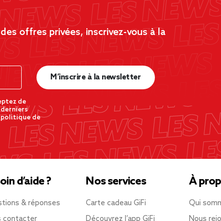
es offres privées, inscrivez-vous à la
M’inscrire à la newsletter
eptez de
 derniers
 politique de
oin d’aide ?
Nos services
À prop
tions & réponses
Carte cadeau GiFi
Qui som
 contacter
Découvrez l’app GiFi
Nous rejo