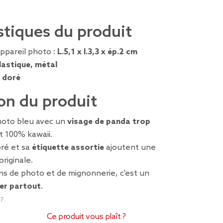
stiques du produit
ppareil photo :
L.5,1 x l.3,3 x ép.2 cm
lastique, métal
, doré
on du produit
photo bleu avec un
visage de panda trop
t 100% kawaii.
oré et sa
étiquette assortie
ajoutent une
riginale.
ans de photo et de mignonnerie, c'est un
ser partout
.
7
Ce produit vous plaît ?