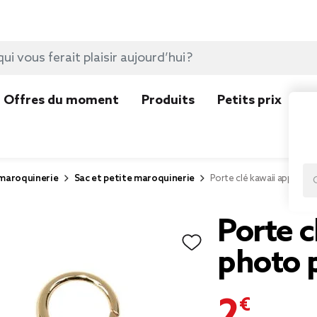
Offres du moment
Produits
Petits prix
N
 maroquinerie
Sac et petite maroquinerie
Porte clé kawaii appareil
Porte c
photo 
2,99 €