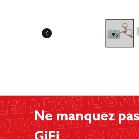
Ne manquez pas 
GiFi