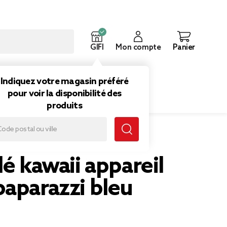
GIFI
Mon compte
Panier
ouveautés
Inspirations
Indiquez votre magasin préféré
pour voir la disponibilité des
produits
 photo paparazzi bleu
lé kawaii appareil
paparazzi bleu