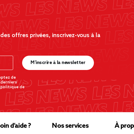
es offres privées, inscrivez-vous à la
M’inscrire à la newsletter
eptez de
 derniers
 politique de
oin d’aide ?
Nos services
À prop