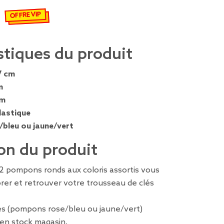
OFFRE VIP
€
emisé de 2,99 € à 2,09 €
stiques du produit
7 cm
m
cm
lastique
/bleu ou jaune/vert
on du produit
2 pompons ronds aux coloris assortis vous
rer et retrouver votre trousseau de clés
es (pompons rose/bleu ou jaune/vert)
é en stock magasin.