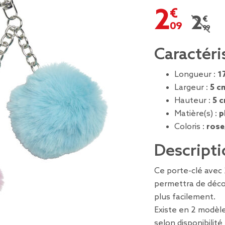
2,09 €
2,99 
Prix r
Caractéri
Longueur :
1
Largeur :
5 c
Hauteur :
5 
Matière(s) :
p
Coloris :
rose
Descripti
Ce porte-clé avec 
permettra de déco
plus facilement.
Existe en 2 modèl
selon disponibilit