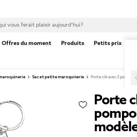
Offres du moment
Produits
Petits prix
N
 maroquinerie
Sac et petite maroquinerie
Porte clé avec 2 pompons
Porte c
pompon
modèl