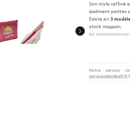
Son style raffiné 
aisément petites s
Existe en
3 modèl
stock magasin.
REF.
0000000000006445
Notre service c
serviceclient@gifi.fr