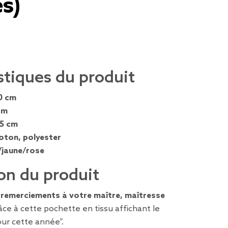
s)
stiques du produit
0 cm
cm
,5 cm
oton, polyester
/jaune/rose
on du produit
s
remerciements à votre maître, maîtresse
ce à cette pochette en tissu affichant le
ur cette année”.