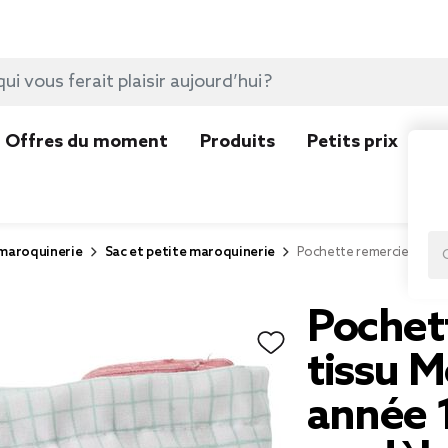
Offres du moment
Produits
Petits prix
N
 maroquinerie
Sac et petite maroquinerie
Pochette remerciement t
Pochet
tissu M
année 