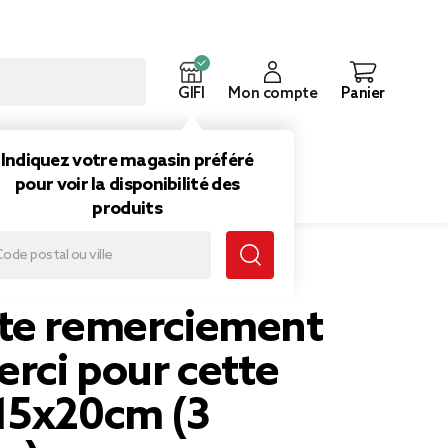
GIFI
Mon compte
Panier
ouveautés
Inspirations
Indiquez votre magasin préféré
pour voir la disponibilité des
produits
issu Merci pour cette année 15x20cm (3 modèles)
te remerciement
erci pour cette
15x20cm (3