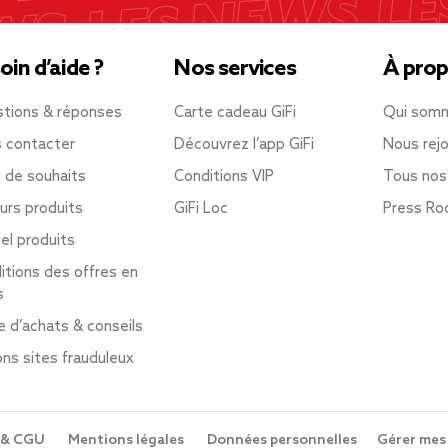
oin d’aide ?
Nos services
À prop
tions & réponses
Carte cadeau GiFi
Qui som
 contacter
Découvrez l’app GiFi
Nous rejo
e de souhaits
Conditions VIP
Tous nos
urs produits
GiFi Loc
Press R
el produits
itions des offres en
s
e d’achats & conseils
ons sites frauduleux
 & CGU
Mentions légales
Données personnelles
Gérer mes