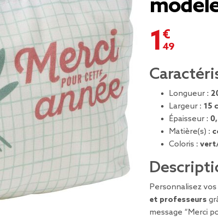
modèle
1,49 €
Caractéri
Longueur :
2
Largeur :
15 
Épaisseur :
0
Matière(s) :
c
Coloris :
vert
Descripti
Personnalisez vo
et professeurs
grâ
message “Merci po