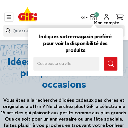
GIFI
Mon compte
Indiquez votre magasin préféré
INSPIRATION INSPI
pour voir la disponibilité des
produits
RATION INSPIRATI
Idées de cadeaux à petits
ON INSPIRATION I
prix pour toutes les
occasions
SPIRATION INSPIR
TION INSPIRATION
Vous êtes à la recherche d’idées cadeaux pas chères et
originales à offrir ? Ne cherchez plus ! GiFi a sélectionné
INSPIRATION INSPI
15 articles qui plairont aux petits comme aux plus grands.
Que ce soit pour un anniversaire ou une fête spéciale,
faites plaisir à vos proches en trouvant votre bonheur