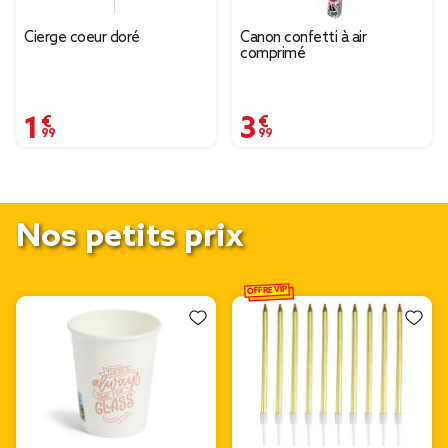
Cierge coeur doré
Canon confetti à air
comprimé
1,99 €
3,99 €
Nos petits prix
OFFRE VIP