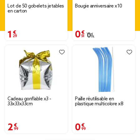
Lot de 50 gobelets jetables
Bougie anniversaire x10
en carton
1,29 €
0,51 €
0,73 €
Prix remisé de 0,73 € à 
Cadeau gonflable x3 -
Paille réutilisable en
33x33x33cm
plastique multicolore x8
2,99 €
0,99 €