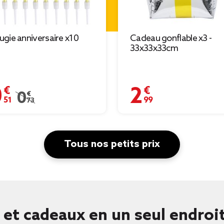
ugie anniversaire x10
Cadeau gonflable x3 -
33x33x33cm
51 €
2,99 €
0,73 €
Prix remisé de 0,73 € à 0,51 €
Tous nos petits prix
 et cadeaux en un seul endroi