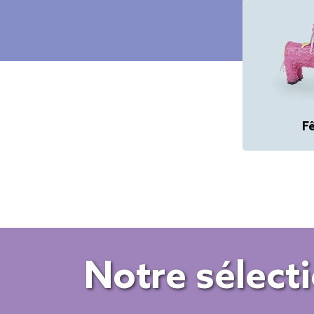
Fê
Notre sélect