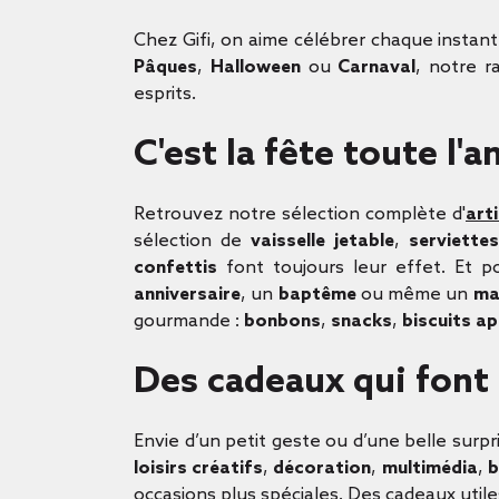
Chez Gifi, on aime célébrer chaque instant
Pâques
,
Halloween
ou
Carnaval
, notre r
esprits.
C'est la fête toute l'a
Retrouvez notre sélection complète d'
art
sélection de
vaisselle jetable
,
serviettes
confettis
font toujours leur effet. Et 
anniversaire
, un
baptême
ou même un
ma
gourmande :
bonbons
,
snacks
,
biscuits a
Des cadeaux qui font 
Envie d’un petit geste ou d’une belle sur
loisirs créatifs
,
décoration
,
multimédia
,
b
occasions plus spéciales. Des cadeaux utiles,