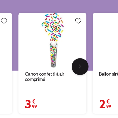
Canon confetti à air
Ballon si
comprimé
3,99 €
2,99 €