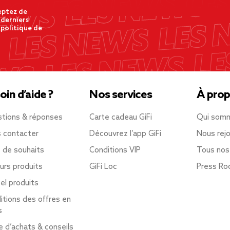
eptez de
 derniers
 politique de
oin d’aide ?
Nos services
À prop
tions & réponses
Carte cadeau GiFi
Qui som
 contacter
Découvrez l’app GiFi
Nous rejo
e de souhaits
Conditions VIP
Tous nos
urs produits
GiFi Loc
Press R
el produits
itions des offres en
s
e d’achats & conseils