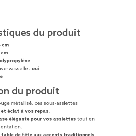
stiques du produit
4 cm
5 cm
olypropylène
ve-vaisselle :
oui
e
on du produit
rouge métallisé, ces sous-assiettes
 et éclat à vos repas
.
ase élégante pour vos assiettes
tout en
sentation.
 table de fête aux accents traditionnels
.