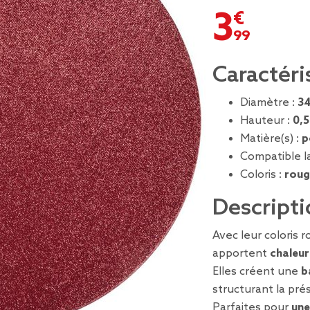
3,99 €
Caractéri
Diamètre :
3
Hauteur :
0,
Matière(s) :
p
Compatible la
Coloris :
roug
Descripti
Avec leur coloris 
apportent
chaleur
Elles créent une
b
structurant la pré
Parfaites pour
une