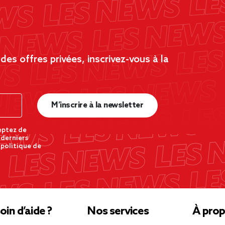
es offres privées, inscrivez-vous à la
M’inscrire à la newsletter
eptez de
 derniers
 politique de
oin d’aide ?
Nos services
À prop