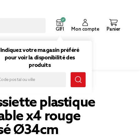
GIFI
Mon compte
Panier
ouveautés
Inspirations
Indiquez votre magasin préféré
pour voir la disponibilité des
produits
ge métallisé Ø34cm
siette plastique
sable x4 rouge
isé Ø34cm