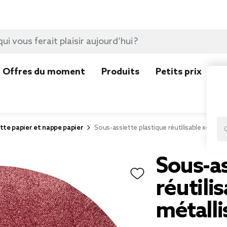
Offres du moment
Produits
Petits prix
N
tte papier et nappe papier
Sous-assiette plastique réutilisable x4 rou
Sous-as
réutili
métall