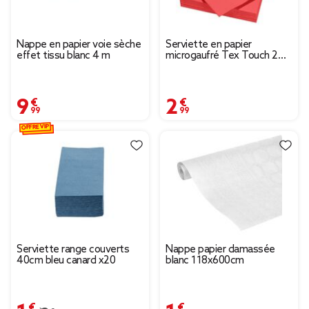
Nappe en papier voie sèche
Serviette en papier
effet tissu blanc 4 m
microgaufré Tex Touch 2
plis uni rouge x50
9,99 €
2,99 €
OFFRE VIP
Serviette range couverts
Nappe papier damassée
40cm bleu canard x20
blanc 118x600cm
1,53 €
1,99 €