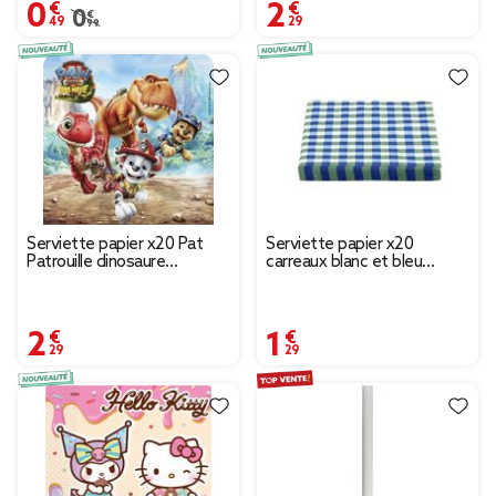
0,49 €
2,29 €
Prix remisé de 0,99 € à 0,49 €
0,99 €
Serviette papier x20 Pat
Serviette papier x20
Patrouille dinosaure
carreaux blanc et bleu
16,5x16,5cm
33x33cm
2,29 €
1,29 €