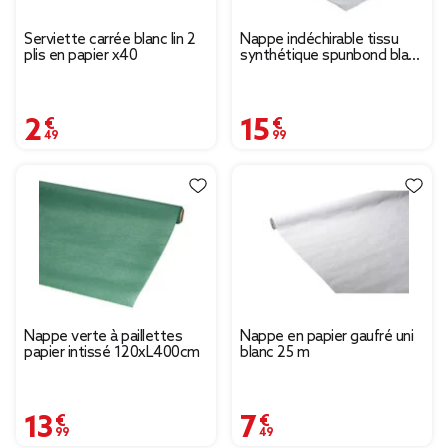
Serviette carrée blanc lin 2
Nappe indéchirable tissu
plis en papier x40
synthétique spunbond blanc
1,2x15m
2,49 €
15,99 €
Nappe verte à paillettes
Nappe en papier gaufré uni
papier intissé 120xL400cm
blanc 25 m
13,99 €
7,49 €