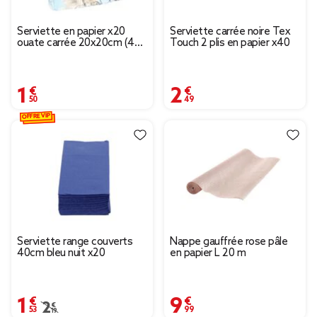
Serviette en papier x20
Serviette carrée noire Tex
ouate carrée 20x20cm (4
Touch 2 plis en papier x40
modèles)
1,50 €
2,49 €
OFFRE VIP
Serviette range couverts
Nappe gauffrée rose pâle
40cm bleu nuit x20
en papier L 20 m
1,53 €
9,99 €
Prix remisé de 2,19 € à 1,53 €
2,19 €