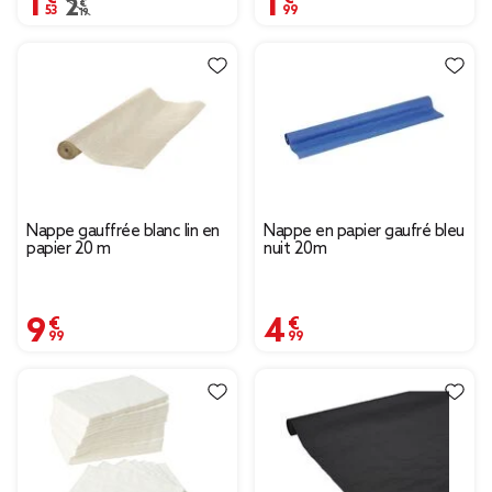
Prix remisé de 2,19 € à 1,53 €
2,19 €
Nappe gauffrée blanc lin en
Nappe en papier gaufré bleu
papier 20 m
nuit 20m
9,99 €
4,99 €