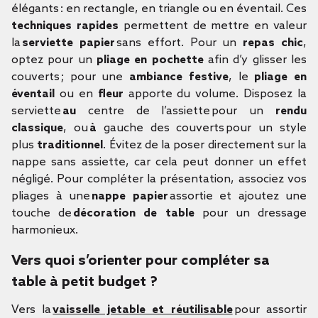
élégants : en rectangle, en triangle ou en éventail. Ces
techniques rapides
permettent de mettre en valeur
la
serviette papier
sans effort. Pour un
repas chic
,
optez pour un
pliage en pochette
afin d’y glisser les
couverts ; pour une
ambiance festive
, le
pliage en
éventail
ou en
fleur
apporte du volume. Disposez la
serviette
au
centre de l’assiette pour un
rendu
classique
, ou
à
gauche des couverts pour un style
plus
traditionnel
. Évitez de la poser directement sur la
nappe sans assiette, car cela peut donner un effet
négligé. Pour compléter la présentation, associez vos
pliages à une
nappe papier
assortie et ajoutez une
touche de
décoration de table
pour un dressage
harmonieux.
Vers quoi s’orienter pour compléter sa
table à petit budget ?
Vers la
vaisselle jetable et réutilisable
pour assortir