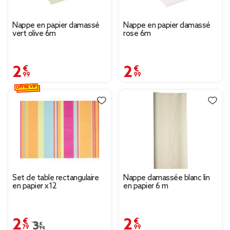
Nappe en papier damassé
Nappe en papier damassé
vert olive 6m
rose 6m
2,99 €
2,99 €
OFFRE VIP
Set de table rectangulaire
Nappe damassée blanc lin
en papier x12
en papier 6 m
2,79 €
2,99 €
Prix remisé de 3,99 € à 2,79 €
3,99 €