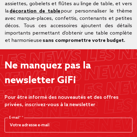
assiettes, gobelets et flûtes au linge de table, et vers
la
décoration de table
pour personnaliser le thème
avec marque-places, confettis, contenants et petites
décos. Tous ces accessoires ajoutent des détails
importants permettant d’obtenir une table complète
et harmonieuse
sans compromettre votre budget.
Ne manquez pas la
newsletter GiFi
Pour être informé des nouveautés et des offres
privées, inscrivez-vous à la newsletter
E-mail*