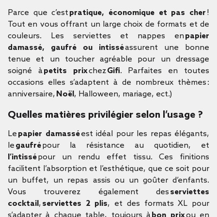
Parce que c’est
pratique, économique et pas cher
!
Tout en vous offrant un large choix de formats et de
couleurs. Les serviettes et nappes en
papier
damassé, gaufré ou intissé
assurent une bonne
tenue et un toucher agréable pour un dressage
soigné à
petits prix
chez
Gifi
. Parfaites en toutes
occasions elles s’adaptent à de nombreux thèmes :
anniversaire,
Noël
, Halloween, mariage, ect.)
Quelles matières privilégier selon l’usage ?
Le
papier damassé
est idéal pour les repas élégants,
le
gaufré
pour la résistance au quotidien, et
l’intissé
pour un rendu effet tissu. Ces finitions
facilitent l’absorption et l’esthétique, que ce soit pour
un buffet, un repas assis ou un goûter d’enfants.
Vous trouverez également des
serviettes
cocktail
,
serviettes 2 plis
, et des formats XL pour
s’adapter à chaque table, toujours à
bon prix
ou en