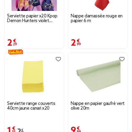
Serviette papier x20 Kpop
Nappe damassée rouge en
Demon Hunters violet
papier 6 m
16,5x16,5cm
2,29 €
2,99 €
OFFRE VIP
Serviette range couverts
Nappe en papier gaufré vert
40cm jaune canari x20
olive 20m
1,53 €
9,99 €
Prix remisé de 2,19 € à 1,53 €
2,19 €