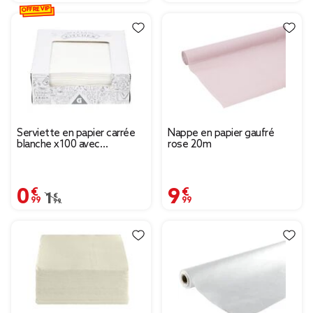
OFFRE VIP
Serviette en papier carrée
Nappe en papier gaufré
blanche x100 avec
rose 20m
distributeur
0,99 €
9,99 €
Prix remisé de 1,99 € à 0,99 €
1,99 €