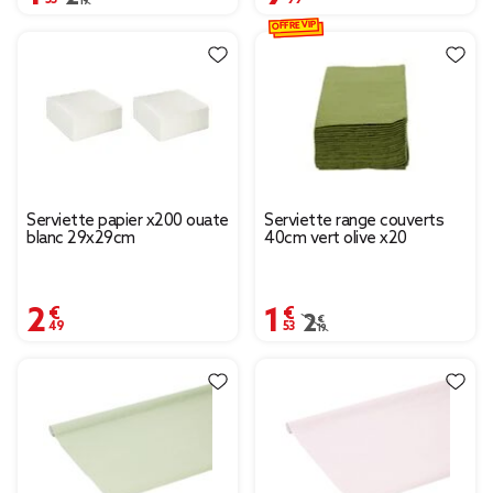
OFFRE VIP
Serviette papier x200 ouate
Serviette range couverts
blanc 29x29cm
40cm vert olive x20
2,49 €
1,53 €
Prix remisé de 2,19 € à 
2,19 €