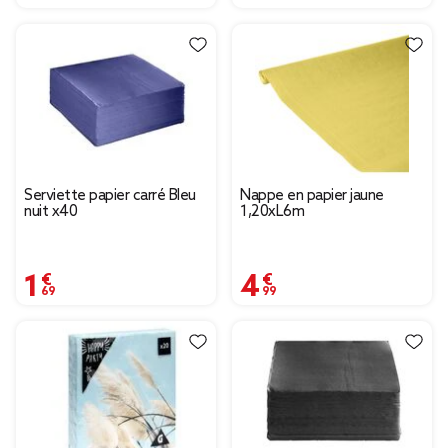
Serviette papier carré Bleu
Nappe en papier jaune
nuit x40
1,20xL6m
1,69 €
4,99 €