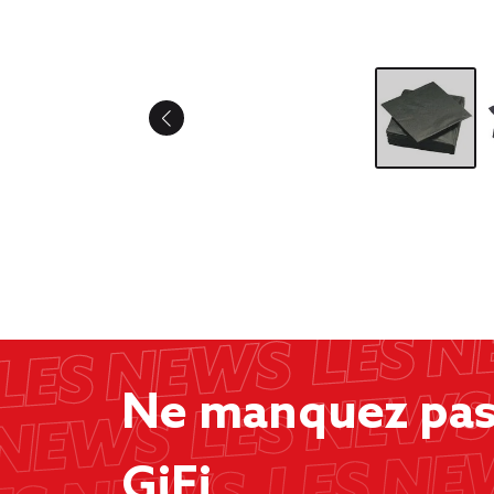
Ne manquez pas 
GiFi