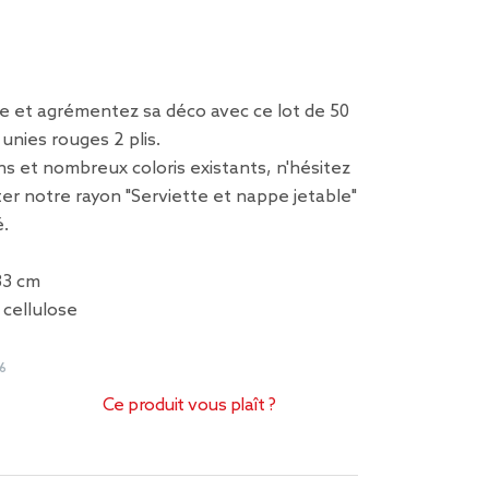
le et agrémentez sa déco avec ce lot de 50
unies rouges 2 plis.
s et nombreux coloris existants, n'hésitez
ter notre rayon "Serviette et nappe jetable"
é.
33 cm
 cellulose
6
Ce produit vous plaît ?