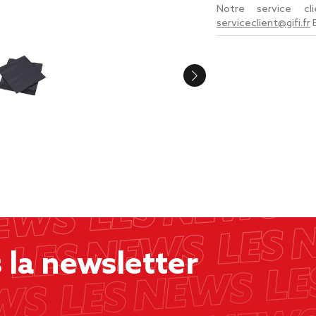
Notre service c
serviceclient@gifi.fr
la newsletter