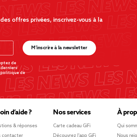
es offres privées, inscrivez-vous à la
M’inscrire à la newsletter
eptez de
 derniers
 politique de
oin d’aide ?
Nos services
À prop
tions & réponses
Carte cadeau GiFi
Qui som
 contacter
Découvrez l’app GiFi
Nous rejo