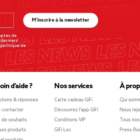
M’inscrire à la newsletter
eptez de
 derniers
 politique de
oin d’aide ?
Nos services
À prop
tions & réponses
Carte cadeau GiFi
Qui som
 contacter
Découvrez l’app GiFi
Nous rejo
e de souhaits
Conditions VIP
Tous nos
urs produits
GiFi Loc
Press R