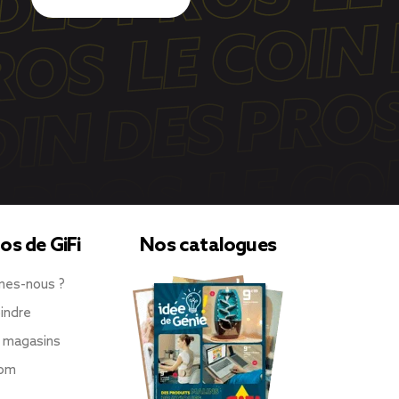
os de GiFi
Nos catalogues
mes-nous ?
indre
 magasins
oom