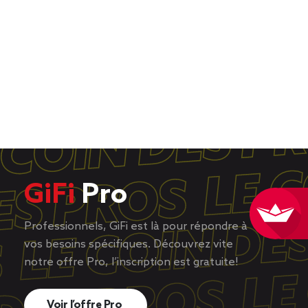
GiFi
Pro
Professionnels, GiFi est là pour répondre à
vos besoins spécifiques. Découvrez vite
notre offre Pro, l’inscription est gratuite!
Voir l’offre Pro