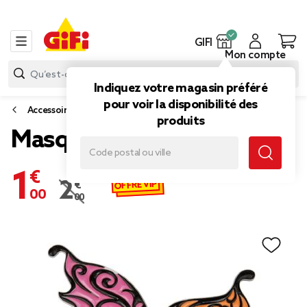
GIFI
Mon compte
Indiquez votre magasin préféré
pour voir la disponibilité des
Accessoires de déguisement et maquillage
produits
Masque vénitien papillon
1,00 €
OFFRE VIP
2,00 €
Prix remisé de 2,00 € à 1,00 €