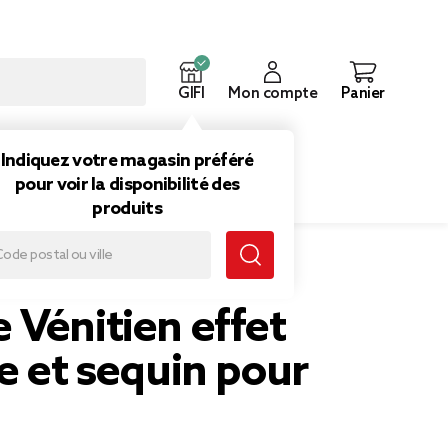
GIFI
Mon compte
Panier
ouveautés
Inspirations
Indiquez votre magasin préféré
pour voir la disponibilité des
produits
nitien effet dentelle et sequin pour adulte
 Vénitien effet
e et sequin pour