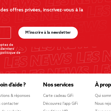
es offres privées, inscrivez-vous à la
M’inscrire à la newsletter
eptez de
 derniers
 politique de
oin d’aide ?
Nos services
À prop
tions & réponses
Carte cadeau GiFi
Qui som
 contacter
Découvrez l’app GiFi
Nous rejo