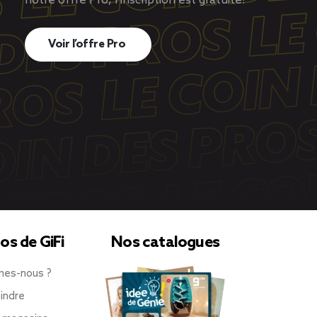
notre offre Pro, l’inscription est gratuite!
Voir l’offre Pro
os de GiFi
Nos catalogues
mes-nous ?
indre