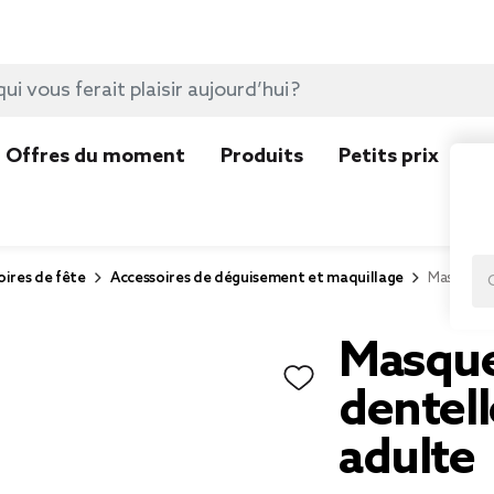
Offres du moment
Produits
Petits prix
N
ires de fête
Accessoires de déguisement et maquillage
Masque Vé
Masque
dentell
adulte