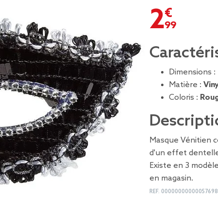
2,99 €
Caractéri
Dimensions :
Matière :
Viny
Coloris :
Roug
Descripti
Masque Vénitien c
d'un effet dentell
Existe en 3 modèles
en magasin.
REF.
00000000000057698