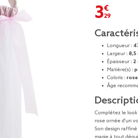
3,29 €
Caractéri
Longueur :
4
Largeur :
8,5
Épaisseur :
2
Matière(s) :
p
Coloris :
rose
Âge recomma
Descripti
Complétez le look 
rose ornée d'un voi
Son design raffiné
magie à tout dégu