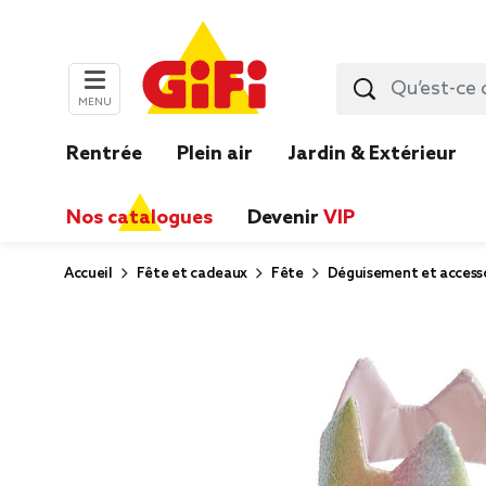
MENU
Rentrée
Plein air
Jardin & Extérieur
Nos catalogues
Devenir
VIP
Accueil
Fête et cadeaux
Fête
Déguisement et accesso