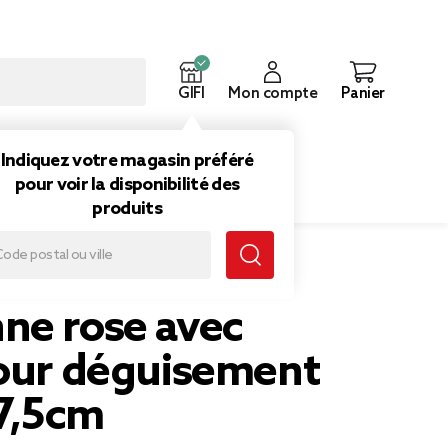
GIFI
Mon compte
Panier
ouveautés
Inspirations
Indiquez votre magasin préféré
pour voir la disponibilité des
produits
rose avec voile pour déguisement fille L47,5cm
ne rose avec
pour déguisement
47,5cm