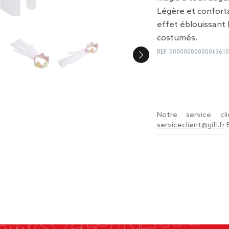
Légère et conforta
effet éblouissant
costumés.
REF.
00000000000063610
Notre service c
serviceclient@gifi.fr