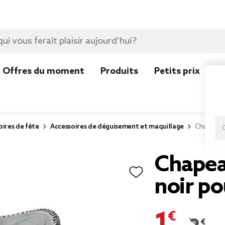
Offres du moment
Produits
Petits prix
N
ires de fête
Accessoires de déguisement et maquillage
Chapeau d
Chapea
noir po
1,00 €