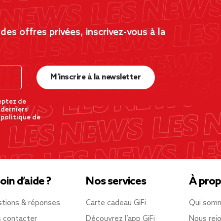
es offres privées, inscrivez-vous à la
M’inscrire à la newsletter
eptez de
 derniers
 politique de
oin d’aide ?
Nos services
À prop
tions & réponses
Carte cadeau GiFi
Qui som
 contacter
Découvrez l’app GiFi
Nous rejo