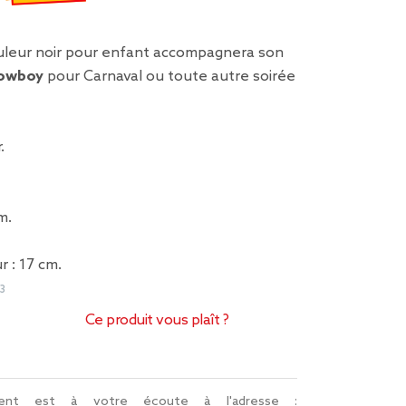
emisé de 2,00 € à 1,00 €
leur noir pour enfant accompagnera son
owboy
pour Carnaval ou toute autre soirée
.
m.
r : 17 cm.
3
Ce produit vous plaît ?
lient est à votre écoute à l'adresse :