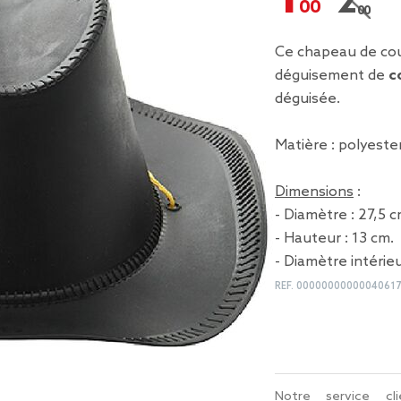
2,00 €
Prix r
Ce chapeau de cou
déguisement de
c
déguisée.
Matière : polyester
Dimensions
:
- Diamètre : 27,5 c
- Hauteur : 13 cm.
- Diamètre intérieu
REF.
00000000000040617
Notre service c