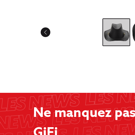
Ne manquez pas 
GiFi