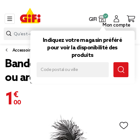
GIFI
Mon compte
Indiquez votre magasin préféré
pour voir la disponibilité des
Accessoires de déguisement et maquillage
produits
Bandeau Charleston doré
ou argenté
1,00 €