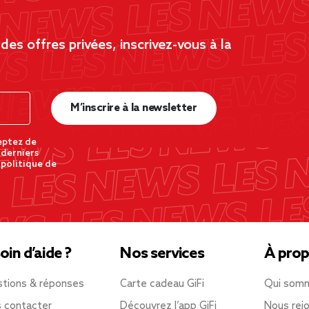
es offres privées, inscrivez-vous à la
M’inscrire à la newsletter
eptez de
 derniers
 politique de
oin d’aide ?
Nos services
À prop
tions & réponses
Carte cadeau GiFi
Qui som
 contacter
Découvrez l’app GiFi
Nous rejo