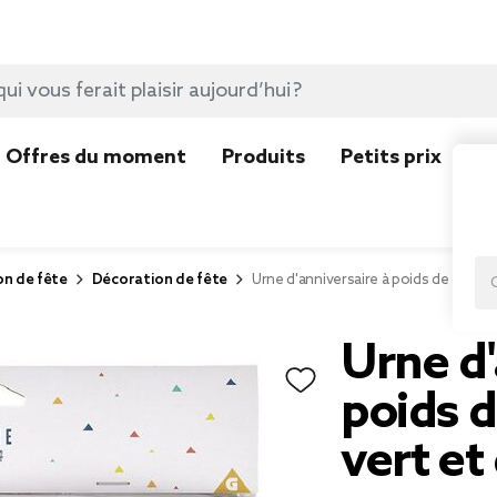
Offres du moment
Produits
Petits prix
N
on de fête
Décoration de fête
Urne d'anniversaire à poids de couleu
Urne d'
poids d
vert et