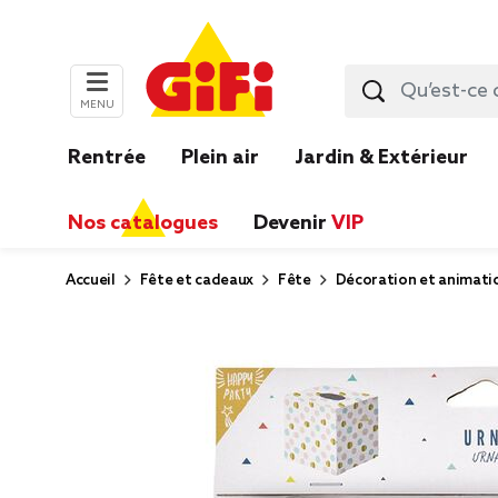
MENU
Rentrée
Plein air
Jardin & Extérieur
Nos catalogues
Devenir
VIP
Accueil
Fête et cadeaux
Fête
Décoration et animati