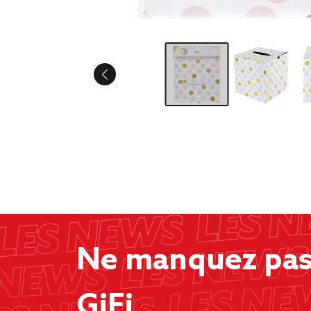
Ne manquez pas 
GiFi