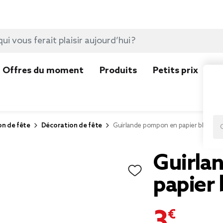
Offres du moment
Produits
Petits prix
N
on de fête
Décoration de fête
Guirlande pompon en papier bleu et 
Guirla
papier 
3,00 €