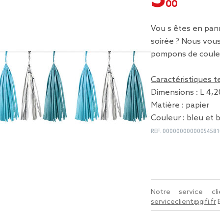
Vou s êtes en pann
soirée ? Nous vou
pompons de couleu
Caractéristiques 
Dimensions : L 4,2
Matière : papier
Couleur : bleu et 
REF.
00000000000054581
Notre service c
serviceclient@gifi.fr