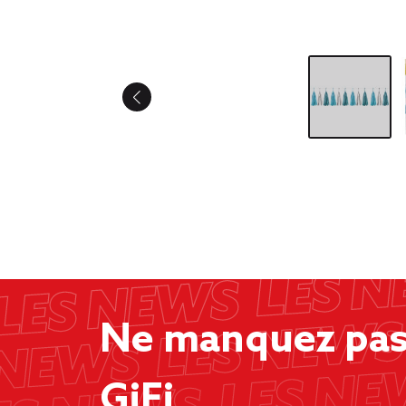
Ne manquez pas 
GiFi