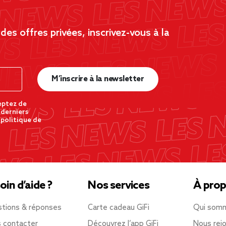
es offres privées, inscrivez-vous à la
M’inscrire à la newsletter
eptez de
 derniers
 politique de
oin d’aide ?
Nos services
À prop
tions & réponses
Carte cadeau GiFi
Qui som
 contacter
Découvrez l’app GiFi
Nous rejo