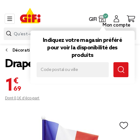
GIFI
Mon compte
Indiquez votre magasin préféré
pour voir la disponibilité des
Décoration de fête
produits
Drapeau français LED
1,69 €
Dont 0,1€ d’éco-part