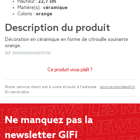
Hauteur :
22,7 cm
Matière(s) :
céramique
Coloris :
orange
Description du produit
Décoration en céramique en forme de citrouille souriante
orange.
REF.
000000000000592770
Ce produit vous plaît ?
Notre service client est à votre écoute à l'adresse :
serviceclient@gifi.fr
En savoir plus...
Ne manquez pas la
newsletter GiFi