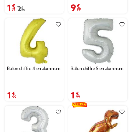
1,74 €
9,99 €
Prix remisé de 2,49 € à 1,74 €
2,49 €
Ballon chiffre 4 en aluminium
Ballon chiffre 5 en aluminium
1,99 €
1,99 €
OFFRE VIP