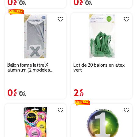
Prix remisé de 0,75 € à 0,37 €
0,75 €
Prix remisé de 0,75 € à
0,75 €
OFFRE VIP
Ballon forme lettre X
Lot de 20 ballons en latex
aluminium (2 modèles
vert
argenté ou doré)
0,37 €
2,29 €
Prix remisé de 0,75 € à 0,37 €
0,75 €
OFFRE VIP