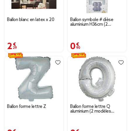
Ballon blanc en latex x 20
Ballon symbole # dièse
aluminium H36cm (2
modèles argenté ou doré)
2,29 €
0,90 €
OFFRE VIP
OFFRE VIP
Ballon forme lettre Z
Ballon forme lettre Q
aluminium (2 modèles
argenté ou doré)
0,37 €
0,37 €