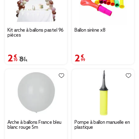
Kit arche à ballons pastel 96
Ballon sirène x8
pièces
2,70 €
2,99 €
Prix remisé de 8,99 € à 2,70 €
8,99 €
Arche à ballons France bleu
Pompe à ballon manuelle en
blanc rouge 5m
plastique