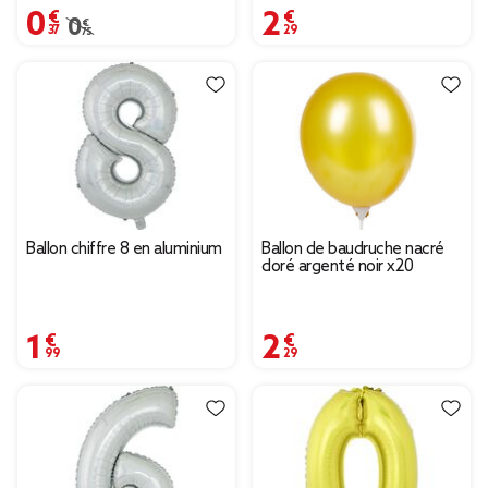
0,37 €
2,29 €
Prix remisé de 0,75 € à 0,37 €
0,75 €
Ballon chiffre 8 en aluminium
Ballon de baudruche nacré
doré argenté noir x20
1,99 €
2,29 €