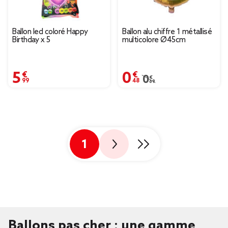
Ballon led coloré Happy
Ballon alu chiffre 1 métallisé
Birthday x 5
multicolore Ø45cm
5,99 €
0,48 €
Prix remisé de 0,69 € à
0,69 €
1
Ballons pas cher : une gamme