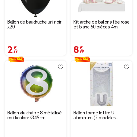
Ballon de baudruche uni noir
Kit arche de ballons fée rose
x20
et blanc 60 pièces 4m
2,29 €
8,99 €
OFFRE VIP
OFFRE VIP
Ballon alu chiffre 8 métallisé
Ballon forme lettre U
multicolore Ø45cm
aluminium (2 modèles
argenté ou doré)