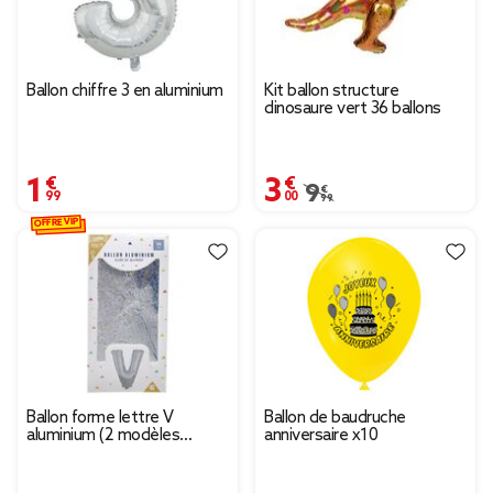
Ballon chiffre 3 en aluminium
Kit ballon structure
dinosaure vert 36 ballons
1,99 €
3,00 €
Prix remisé de 9,99 € à 
9,99 €
OFFRE VIP
Ballon forme lettre V
Ballon de baudruche
aluminium (2 modèles
anniversaire x10
argenté ou doré)