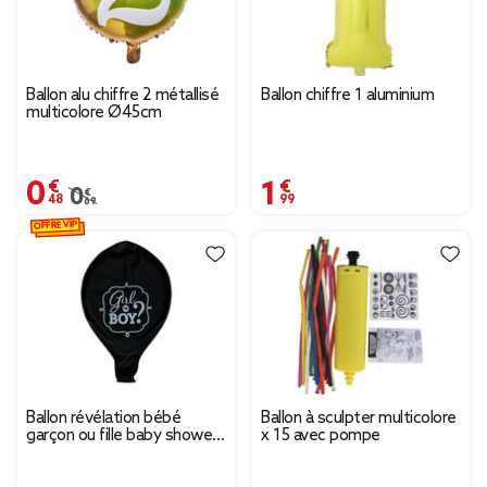
Ballon alu chiffre 2 métallisé
Ballon chiffre 1 aluminium
multicolore Ø45cm
0,48 €
1,99 €
Prix remisé de 0,69 € à 0,48 €
0,69 €
OFFRE VIP
Ballon révélation bébé
Ballon à sculpter multicolore
garçon ou fille baby shower
x 15 avec pompe
- 2 modèles