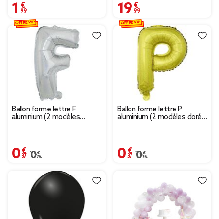
1,99 €
19,99 €
OFFRE VIP
OFFRE VIP
Ballon forme lettre F
Ballon forme lettre P
aluminium (2 modèles
aluminium (2 modèles doré
argenté ou doré)
ou argenté)
0,37 €
0,37 €
Prix remisé de 0,75 € à 0,37 €
0,75 €
Prix remisé de 0,75 € à
0,75 €