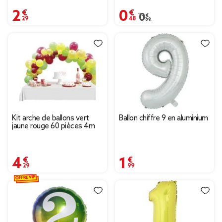
2,29 €
0,48 €
Prix remisé de 0,69 € à
0,69 €
Kit arche de ballons vert
Ballon chiffre 9 en aluminium
jaune rouge 60 pièces 4m
4,29 €
1,99 €
OFFRE VIP