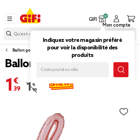
GIFI
Mon compte
Indiquez votre magasin préféré
pour voir la disponibilité des
Ballon gonflable
produits
Ballon LOVE en aluminium
1,39 €
OFFRE VIP
1,99 €
Prix remisé de 1,99 € à 1,39 €