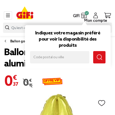
GIFI
Mon compte
Indiquez votre magasin préféré
pour voir la disponibilité des
Ballon gonflable
produits
Ballon lettre A en
aluminium
0,37 €
OFFRE VIP
0,75 €
Prix remisé de 0,75 € à 0,37 €