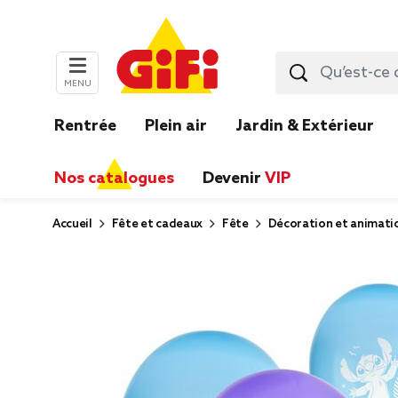
MENU
Rentrée
Plein air
Jardin & Extérieur
Nos catalogues
Devenir
VIP
Accueil
Fête et cadeaux
Fête
Décoration et animati