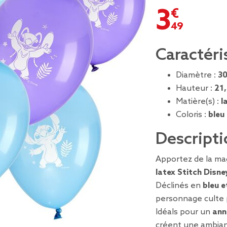
3,49 €
Caractéri
Diamètre :
3
Hauteur :
21
Matière(s) :
l
Coloris :
bleu 
Descripti
Apportez de la ma
latex Stitch Disne
Déclinés en
bleu e
personnage culte
Idéals pour un
ann
créent une ambianc