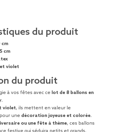
stiques du produit
0 cm
,5 cm
atex
et violet
on du produit
gie à vos fêtes avec ce
lot de 8 ballons en
y
.
t violet
, ils mettent en valeur le
 pour une
décoration joyeuse et colorée
.
iversaire ou une fête à thème
, ces ballons
e festive qui séduira petits et grands.