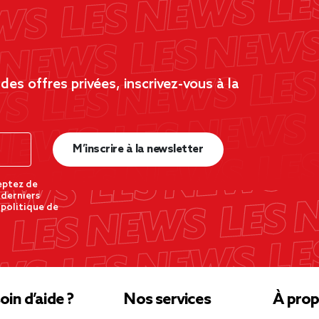
es offres privées, inscrivez-vous à la
M’inscrire à la newsletter
eptez de
 derniers
 politique de
oin d’aide ?
Nos services
À prop