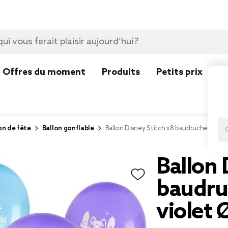
Offres du moment
Produits
Petits prix
N
on de fête
Ballon gonflable
Ballon Disney Stitch x8 baudruche latex 
Ballon 
baudruc
violet