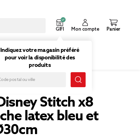
GIFI
Mon compte
Panier
ouveautés
Inspirations
Indiquez votre magasin préféré
pour voir la disponibilité des
produits
bleu et violet Ø30cm
Disney Stitch x8
he latex bleu et
 Ø30cm