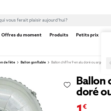
Offres du moment
Produits
Petits prix
N
on de fête
Ballon gonflable
Ballon chiffre 9 en alu doré ou argenté
Ballon 
doré o
1,00 €