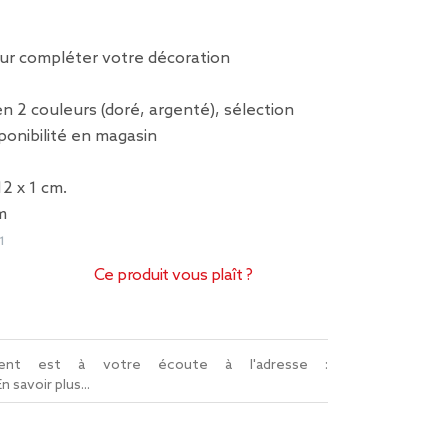
our compléter votre décoration
en 2 couleurs (doré, argenté), sélection
sponibilité en magasin
12 x 1 cm.
m
1
Ce produit vous plaît ?
lient est à votre écoute à l'adresse :
En savoir plus...