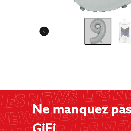
Ne manquez pas 
GiFi