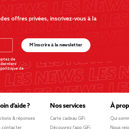
es offres privées, inscrivez-vous à la
M’inscrire à la newsletter
eptez de
 derniers
 politique de
oin d’aide ?
Nos services
À prop
tions & réponses
Carte cadeau GiFi
Qui som
 contacter
Découvrez l’app GiFi
Nous rejo