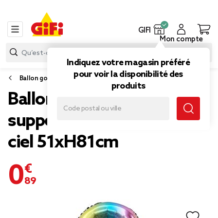
GIFI
Mon compte
Indiquez votre magasin préféré
pour voir la disponibilité des
Ballon gonflable
produits
Ballon chiffre 8 avec
support aluminium arc-en-
ciel 51xH81cm
0,89 €