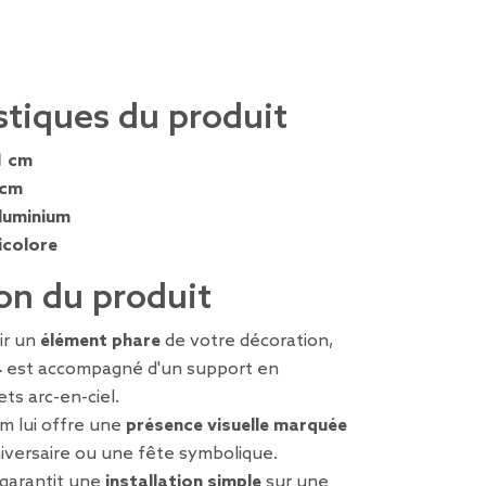
stiques du produit
1 cm
 cm
luminium
icolore
on du produit
ir un
élément phare
de votre décoration,
4
est accompagné d'un support en
ts arc-en-ciel.
m lui offre une
présence visuelle marquée
iversaire ou une fête symbolique.
 garantit une
installation simple
sur une