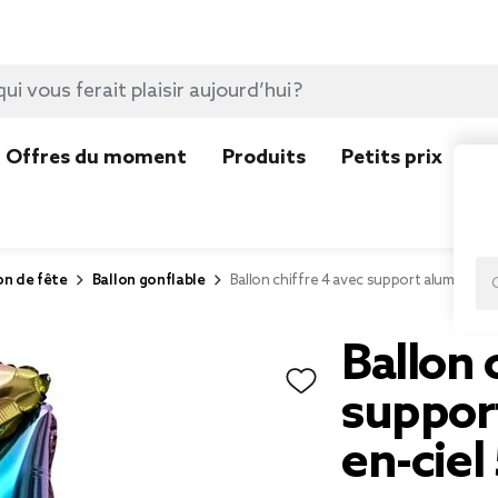
Offres du moment
Produits
Petits prix
N
on de fête
Ballon gonflable
Ballon chiffre 4 avec support aluminium 
Ballon 
suppor
en-cie