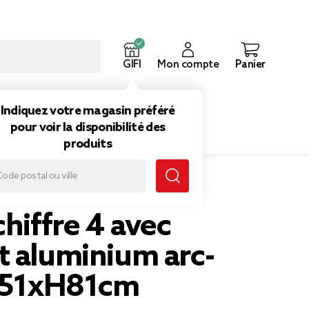
GIFI
Mon compte
Panier
ouveautés
Inspirations
Indiquez votre magasin préféré
pour voir la disponibilité des
produits
arc-en-ciel 51xH81cm
chiffre 4 avec
t aluminium arc-
l 51xH81cm