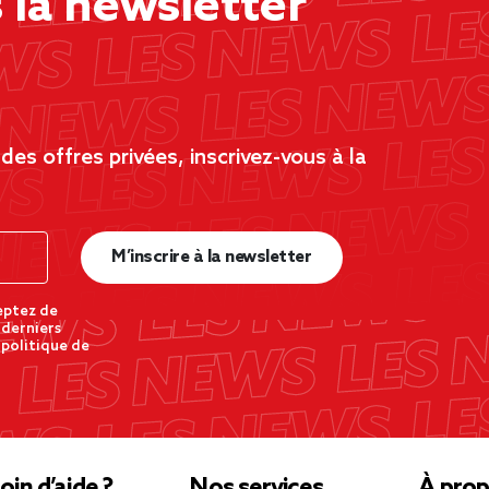
la newsletter
es offres privées, inscrivez-vous à la
M’inscrire à la newsletter
eptez de
 derniers
 politique de
oin d’aide ?
Nos services
À prop