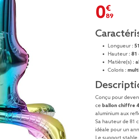
0,89 €
Caractéri
Longueur :
5
Hauteur :
81
Matière(s) :
a
Coloris :
mult
Descripti
Conçu pour deven
ce
ballon chiffre 
aluminium aux refle
Sa hauteur de 81 c
idéale pour un ann
Le support stable