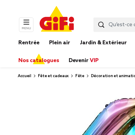
MENU
Rentrée
Plein air
Jardin & Extérieur
Nos catalogues
Devenir
VIP
Accueil
Fête et cadeaux
Fête
Décoration et animati