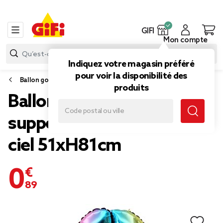
GIFI
Mon compte
Indiquez votre magasin préféré
pour voir la disponibilité des
Ballon gonflable
produits
Ballon chiffre 0 avec
support aluminium arc-en-
ciel 51xH81cm
0,89 €