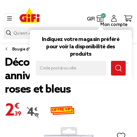
GIFI
Mon compte
Indiquez votre magasin préféré
pour voir la disponibilité des
Bougie d'anniversaire
produits
Décoration gâteau Joyeux
anniversaire et ballons
roses et bleus
2,39 €
OFFRE VIP
4,79 €
Prix remisé de 4,79 € à 2,39 €