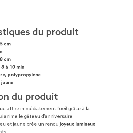
stiques du produit
,5 cm
m
,8 cm
:
8 à 10 min
ire, polypropylène
, jaune
on du produit
ue attire immédiatement l'oeil grâce à la
i anime le gâteau d'anniversaire.
leu et jaune crée un rendu
joyeux lumineux
nts.