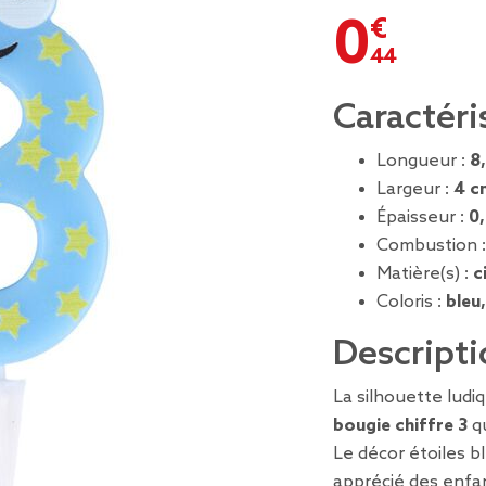
0,44 €
Caractéri
Longueur :
8
Largeur :
4 c
Épaisseur :
0
Combustion 
Matière(s) :
c
Coloris :
bleu
Descripti
La silhouette ludiq
bougie chiffre 3
qu
Le décor étoiles b
apprécié des enfa