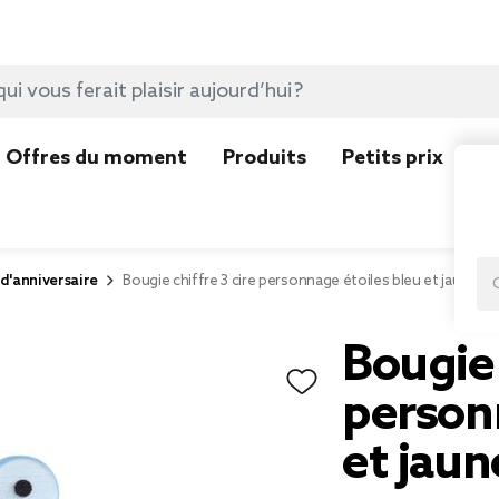
Offres du moment
Produits
Petits prix
N
d'anniversaire
Bougie chiffre 3 cire personnage étoiles bleu et jaune H
Bougie 
person
et jau