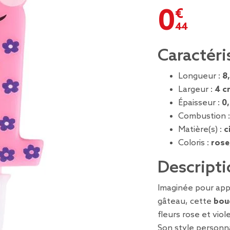
0,44 €
Caractéri
Longueur :
8
Largeur :
4 c
Épaisseur :
0
Combustion 
Matière(s) :
c
Coloris :
rose
Descripti
Imaginée pour ap
gâteau, cette
boug
fleurs rose et viole
Son style person