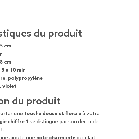
stiques du produit
,5 cm
m
,8 cm
:
8 à 10 min
ire, polypropylène
, violet
on du produit
porter une
touche douce et florale
à votre
ie chiffre 1
se distingue par son décor de
t.
nage ajoute une
note charmante
qui plaît