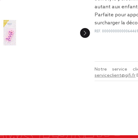
autant aux enfants
Parfaite pour app
surcharger la déco
REF.
0000000000006446
Notre service c
serviceclient@gifi.fr