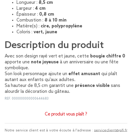
Longueur :
8,5 cm
Largeur :
4 cm
Épaisseur :
0,8 cm
Combustion :
8 à 10 min
Matière(s) :
cire, polypropylène
Coloris :
vert, jaune
Description du produit
Avec son design rayé vert et jaune, cette
bougie chiffre 0
apporte une
note joyeuse
à un anniversaire ou une fête
symbolique.
Son look personnage ajoute un
effet amusant
qui plaît
autant aux enfants qu'aux adultes.
Sa hauteur de 8,5 cm garantit une
présence visible
sans
alourdir la décoration du gâteau.
REF.
000000000000644683
Ce produit vous plaît ?
Notre service client est à votre écoute à l'adresse :
serviceclient@gifi.fr