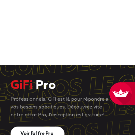
GiFi
Pro
Professionnels, GiFi est là pour répondre à
vos besoins spécifiques. Découvrez vite
notre offre Pro, l’inscription est gratuite!
Voir l’offre Pro