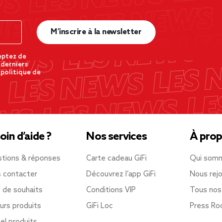
M’inscrire à la newsletter
eptez de
 derniers
 politique de
oin d’aide ?
Nos services
À prop
tions & réponses
Carte cadeau GiFi
Qui som
 contacter
Découvrez l’app GiFi
Nous rejo
e de souhaits
Conditions VIP
Tous nos
urs produits
GiFi Loc
Press R