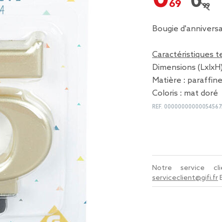
0,99 
Prix r
Bougie d'anniversa
Caractéristiques 
Dimensions (LxlxH) 
Matière : paraffin
Coloris : mat doré
REF.
00000000000054567
Notre service c
serviceclient@gifi.fr