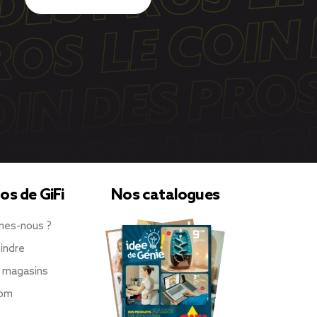
os de GiFi
Nos catalogues
mes-nous ?
indre
 magasins
oom