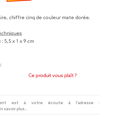
€
emisé de 0,99 € à 0,69 €
ire, chiffre cinq de couleur mate dorée.
techniques
: 5,5 x 1 x 9 cm
e
5
Ce produit vous plaît ?
lient est à votre écoute à l'adresse :
En savoir plus...