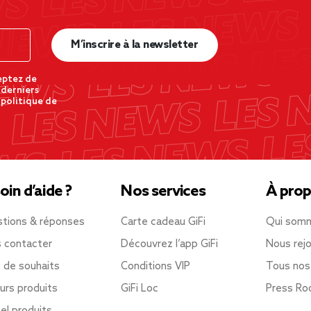
M’inscrire à la newsletter
eptez de
 derniers
 politique de
oin d’aide ?
Nos services
À prop
tions & réponses
Carte cadeau GiFi
Qui som
 contacter
Découvrez l’app GiFi
Nous rejo
e de souhaits
Conditions VIP
Tous nos
urs produits
GiFi Loc
Press R