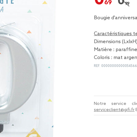
0,99 
Prix r
Bougie d'anniversa
Caractéristiques 
Dimensions (LxlxH) 
Matière : paraffin
Coloris : mat arge
REF.
00000000000054566
Notre service c
serviceclient@gifi.fr