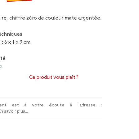
€
emisé de 0,99 € à 0,69 €
ire, chiffre zéro de couleur mate argentée.
techniques
: 6 x 1 x 9 cm
e
nté
2
Ce produit vous plaît ?
lient est à votre écoute à l'adresse :
En savoir plus...