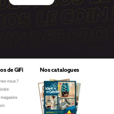
os de GiFi
Nos catalogues
mes-nous ?
indre
 magasins
oom