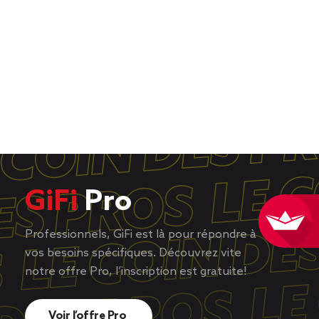
GiFi
Pro
Professionnels, GiFi est là pour répondre à
vos besoins spécifiques. Découvrez vite
notre offre Pro, l’inscription est gratuite!
Voir l’offre Pro