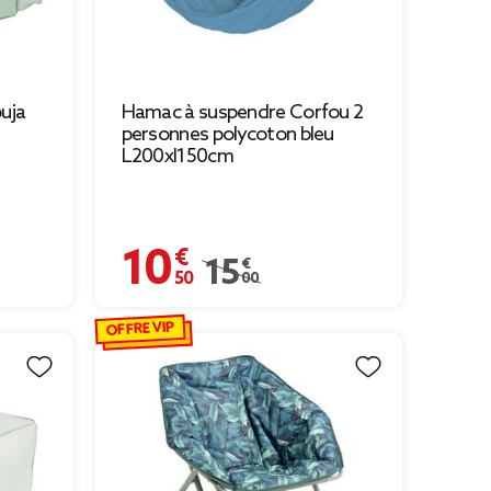
uja
Hamac à suspendre Corfou 2
personnes polycoton bleu
L200xl150cm
10,50 €
90 € à 5,00 €
Prix remisé de 15,00 € à 10,50 €
15,00 €
OFFRE VIP