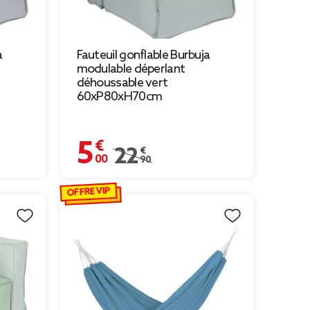
a
Fauteuil gonflable Burbuja
modulable déperlant
déhoussable vert
60xP80xH70cm
5,00 €
90 € à 5,00 €
Prix remisé de 22,90 € à 5,00 €
22,90 €
OFFRE VIP