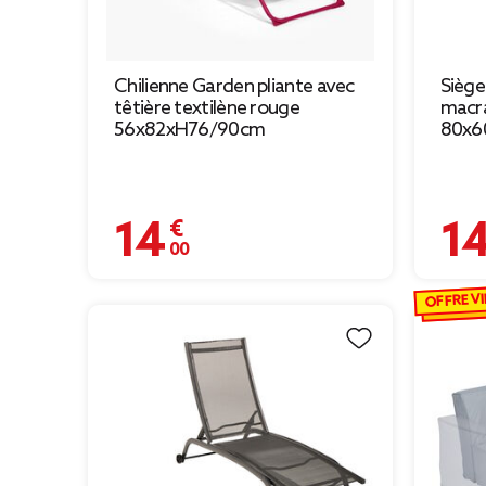
Chilienne Garden pliante avec
Siège
têtière textilène rouge
macr
56x82xH76/90cm
80x6
14,00 €
14,90
OFFRE VI