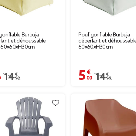
gonflable Burbuja
Pouf gonflable Burbuja
lant et déhoussable
déperlant et déhoussable
e 60x60xH30cm
60x60xH30cm
€
5,00 €
Prix remisé de 14,99 € à 5,00 €
14,99 €
Prix remisé de 14,
14,99 €