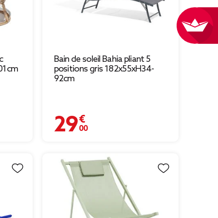
c
Bain de soleil Bahia pliant 5
101cm
positions gris 182x55xH34-
92cm
29,00 €