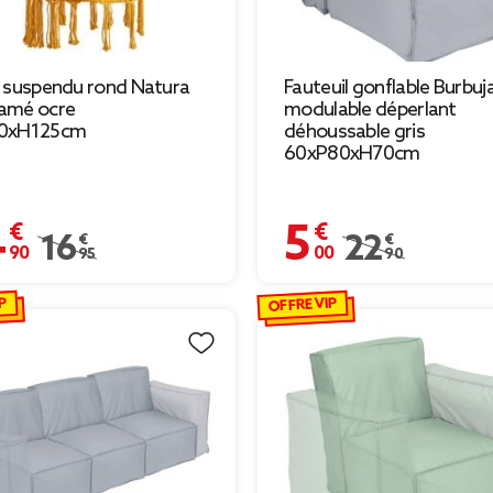
 suspendu rond Natura
Fauteuil gonflable Burbuj
amé ocre
modulable déperlant
0xH125cm
déhoussable gris
60xP80xH70cm
 €
5,00 €
Prix remisé de 16,95 € à 14,90 €
16,95 €
Prix remisé de 22,
22,90 €
P
OFFRE VIP