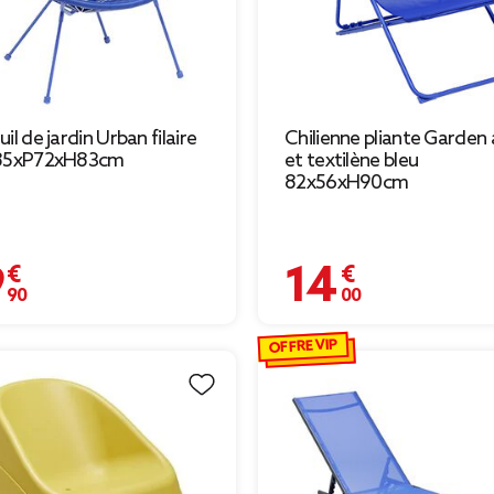
il de jardin Urban filaire
Chilienne pliante Garden 
 85xP72xH83cm
et textilène bleu
82x56xH90cm
 €
14,00 €
OFFRE VIP