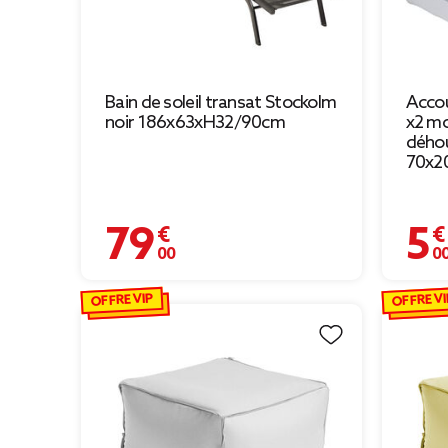
Bain de soleil transat Stockolm
Accou
noir 186x63xH32/90cm
x2 mo
déhou
70x2
79,00 €
5,00 
OFFRE VIP
OFFRE VI