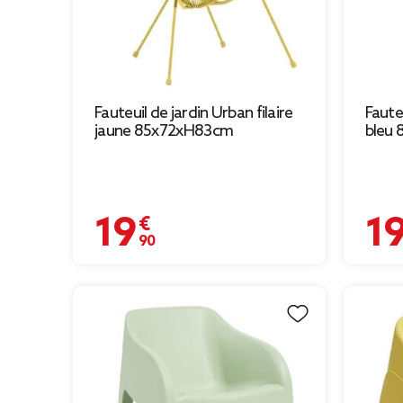
Fauteuil de jardin Urban filaire
Fauteu
jaune 85x72xH83cm
bleu
19,90 €
19,90