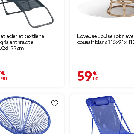
at acier et textilène
Loveuse Louise rotin ave
 gris anthracite
coussin blanc 115x91xH
60xH99cm
 €
59,00 €