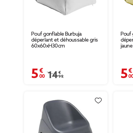
Pouf gonflable Burbuja
Pouf 
déperlant et déhoussable gris
déper
60x60xH30cm
jaun
5,00 €
5,00 
Prix remisé de 14,99 € à 5,00 €
14,99 €