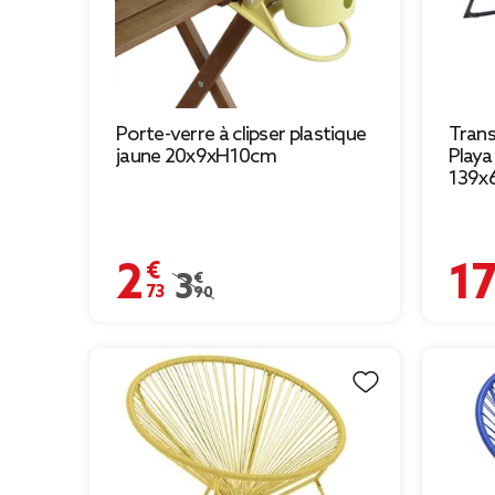
Porte-verre à clipser plastique
Trans
jaune 20x9xH10cm
Playa
139x
2,73 €
17,90
Prix remisé de 3,90 € à 2,73 €
3,90 €