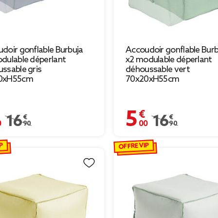
doir gonflable Burbuja
Accoudoir gonflable Burb
dulable déperlant
x2 modulable déperlant
ssable gris
déhoussable vert
0xH55cm
70x20xH55cm
€
5,00 €
Prix remisé de 16,90 € à 5,00 €
16,90 €
Prix remisé de 16,
16,90 €
P
OFFRE VIP