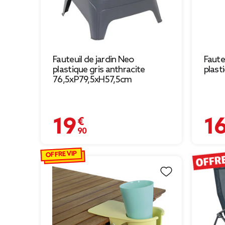
Fauteuil de jardin Neo
Fauteu
plastique gris anthracite
plast
76,5xP79,5xH57,5cm
19,90 €
16,99
OFFRE VIP