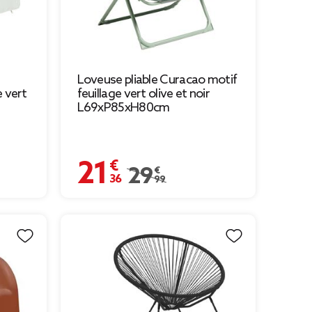
Loveuse pliable Curacao motif
 vert
feuillage vert olive et noir
L69xP85xH80cm
21,36 €
99 € à 5,00 €
Prix remisé de 29,99 € à 21,36 €
29,99 €