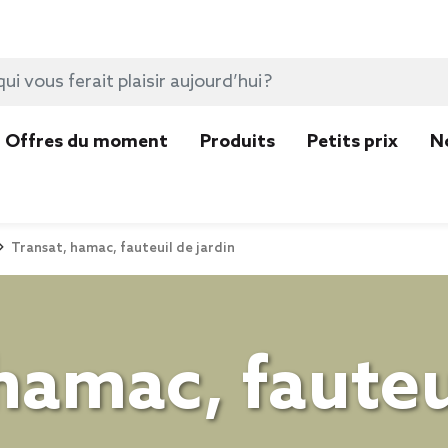
Offres du moment
Produits
Petits prix
N
Transat, hamac, fauteuil de jardin
hamac, fauteu