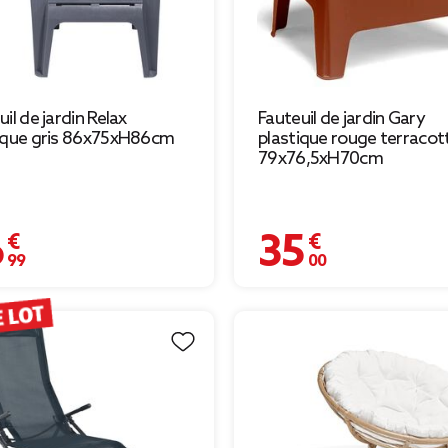
il de jardin Relax
Fauteuil de jardin Gary
ique gris 86x75xH86cm
plastique rouge terracot
79x76,5xH70cm
 €
35,00 €