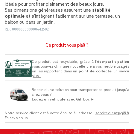
idéale pour profiter pleinement des beaux jours.
Ses dimensions généreuses assurent une
stabilité
optimale
et s'intègrent facilement sur une terrasse, un
balcon ou dans un jardin.
REF.
000000000000642502
Ce produit vous plaît ?
Ce produit est recyclable, grâce à
l’éco-participation
vous pouvez offrir une nouvelle vie à vos meuble usagés
en les rapportant dans un
point de collecte
.
En savoir
plus...
.
Besoin d'une solution pour transporter ce produit jusqu'à
chez vous ?
Louez un véhicule avec Gifi Loc ►
Notre service client est à votre écoute à l'adresse :
serviceclient@gifi.fr
En savoir plus...