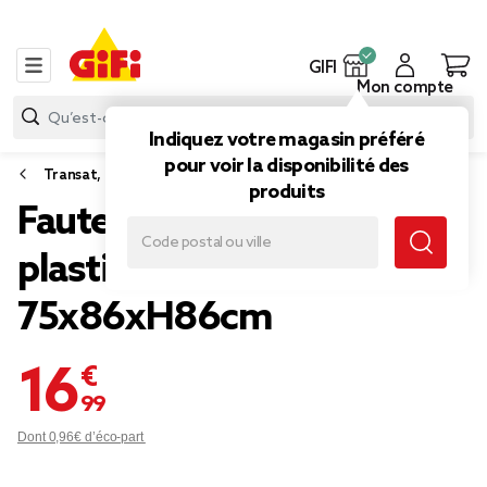
GIFI
Mon compte
Indiquez votre magasin préféré
pour voir la disponibilité des
Transat, hamac, fauteuil de jardin
produits
Fauteuil de jardin relax
plastique vert
75x86xH86cm
16,99 €
Dont 0,96€ d’éco-part