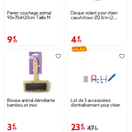
Panier couchage animal
Disque volant pour chien
90x70xH20cm Taille M
caoutchouc Ø23cm (2
modèles)
9,90 €
4,99 €
OFFRE VIP
Brosse animal démélante
Lot de 5 accessoires
bambou et inox
d'entraînement pour chien
3,99 €
23,99 €
Prix remisé de 47,99
47,99 €