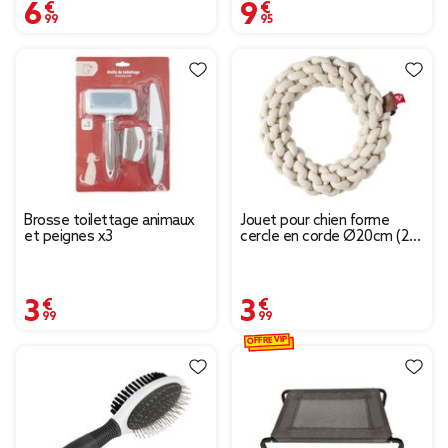
6,99 €
9,95 €
Brosse toilettage animaux
Jouet pour chien forme
et peignes x3
cercle en corde Ø20cm (2
modèles)
3,99 €
3,99 €
OFFRE VIP