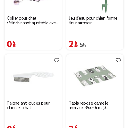
Collier pour chat
Jeu d'eau pour chien forme
réfléchissant ajustable avec
fleur arrosoir
clochette L30cm (4
modèles)
0,55 €
2,50 €
Prix remisé de 5,00 € à
5,00 €
Peigne anti-puces pour
Tapis repose gamelle
chien et chat
animaux 39x50cm (3
modèles)
0,79 €
2,49 €