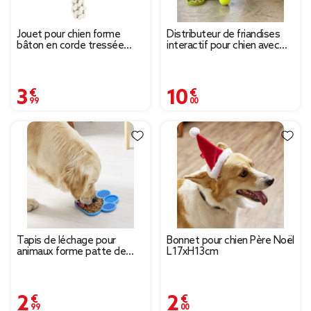
Jouet pour chien forme
Distributeur de friandises
bâton en corde tressée
interactif pour chien avec
L35cm (2 modèles)
balle incluse Ø18xH28cm
3,99 €
10,00 €
Tapis de léchage pour
Bonnet pour chien Père Noël
animaux forme patte de
L17xH13cm
chien silicone bleu 18x18cm
2,99 €
2,00 €