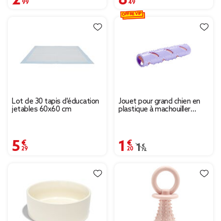
OFFRE VIP
Lot de 30 tapis d'éducation
Jouet pour grand chien en
jetables 60x60 cm
plastique à machouiller
Ø4,5xL21cm
5,29 €
1,20 €
Prix remisé de 1,72 € à
1,72 €