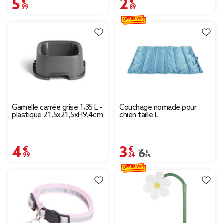
5,99 €
2,89 €
OFFRE VIP
Gamelle carrée grise 1,35 L -
Couchage nomade pour
plastique 21,5x21,5xH9,4cm
chien taille L
4,99 €
3,24 €
Prix remisé de 6,29 € à
6,29 €
OFFRE VIP