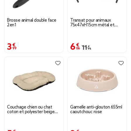
Brosse animal double face
Transat pour animaux
2en1
75x47xH15cm métal et
textilène noir
3,99 €
6,06 €
Prix remisé de 11,99 € 
11,99 €
Couchage chien ou chat
Gamelle anti-glouton 655ml
coton et polyester beige
caoutchouc rose
35x50cm