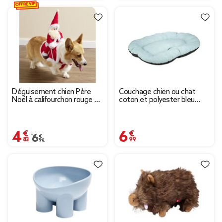
OFFRE VIP
Déguisement chien Père
Couchage chien ou chat
Noël à califourchon rouge et
coton et polyester bleu
blanc - Taille S
48x70cm
4,83 €
6,99 €
Prix remisé de 6,90 € à 4,83 €
6,90 €