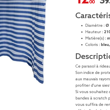
39,
Prix
Caractéri
Diamètre :
Ø
Hauteur :
21
Matière(s) :
m
Coloris :
bleu
Descripti
Ce parasol à rideau
Son indice de pro
aux mauvais rayons
profiter d'une sies
Si vous souhaitez 
bandes à scratch po
vous suffira de re