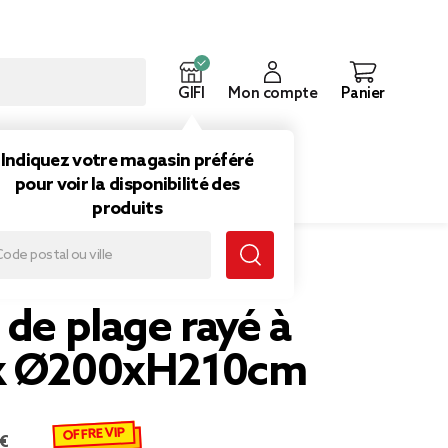
GIFI
Mon compte
Panier
ouveautés
Inspirations
Indiquez votre magasin préféré
pour voir la disponibilité des
produits
é à rideaux Ø200xH210cm
 de plage rayé à
ux Ø200xH210cm
OFFRE VIP