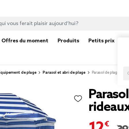
Offres du moment
Produits
Petits prix
N
Equipement de plage
Parasol et abri de plage
Parasol de plage ray
Parasol
ridea
12,00 €