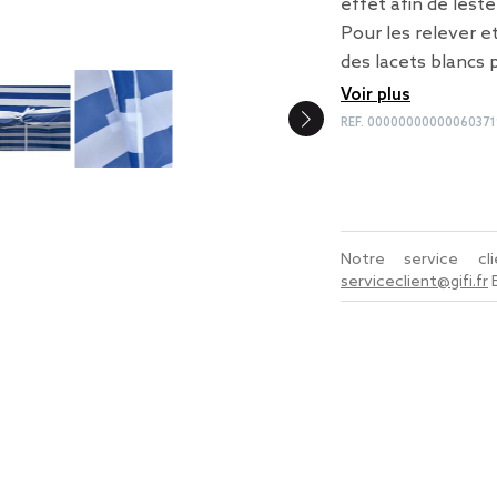
effet afin de leste
Pour les relever et
des lacets blancs 
Voir plus
REF.
00000000000060371
Notre service c
serviceclient@gifi.fr