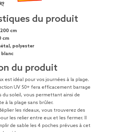
99 €
 remisé de 39,99 € à 12,00 €
stiques du produit
 200 cm
0 cm
étal, polyester
, blanc
on du produit
x est idéal pour vos journées à la plage.
tection UV 50+ fera efficacement barrage
 du soleil, vous permettant ainsi de
te à la plage sans brûler.
déplier les rideaux, vous trouverez des
ur les relier entre eux et les fermer. Il
mplir de sable les 4 poches prévues à cet