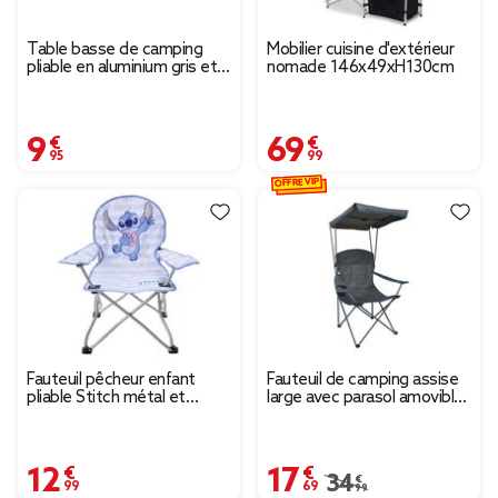
Table basse de camping
Mobilier cuisine d'extérieur
pliable en aluminium gris et
nomade 146x49xH130cm
bois MDF 60x40xH24cm
9,95 €
69,99 €
OFFRE VIP
Fauteuil pêcheur enfant
Fauteuil de camping assise
pliable Stitch métal et
large avec parasol amovible
polyester bleu
gris
59x39xH62cm
12,99 €
17,69 €
Prix remisé de 34,99 
34,99 €