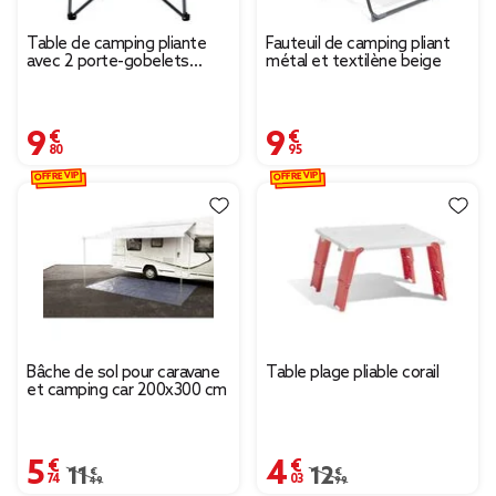
Table de camping pliante
Fauteuil de camping pliant
avec 2 porte-gobelets
métal et textilène beige
61,5xH53x51cm
9,80 €
9,95 €
OFFRE VIP
OFFRE VIP
Bâche de sol pour caravane
Table plage pliable corail
et camping car 200x300 cm
5,74 €
4,03 €
Prix remisé de 11,49 € à 5,74 €
11,49 €
Prix remisé de 12,99 € 
12,99 €