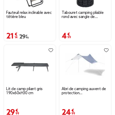
Fauteuil relax inclinable avec
Tabouret camping pliable
têtière bleu
rond avec sangle de
transport Ø25xH45cm
21,14 €
4,99 €
Prix remisé de 29,90 € à 21,14 €
29,90 €
Lit de camp pliant gris
Abri de camping auvent de
190x60xH30 cm
protection
285x285xH180cm
29,99 €
24,99 €