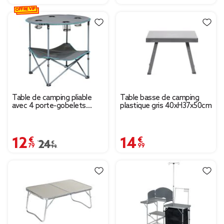
OFFRE VIP
Table de camping pliable
Table basse de camping
avec 4 porte-gobelets
plastique gris 40xH37x50cm
Ø70xH.60 cm
12,79 €
14,99 €
Prix remisé de 24,99 € à 12,79 €
24,99 €