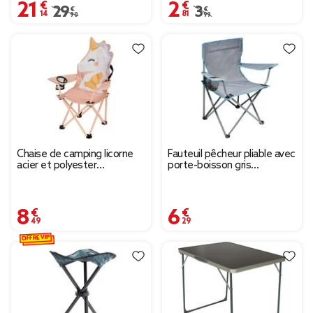
21,14 €
2,81 €
Prix remisé de 29,90 € à 21,14 €
29,90 €
Prix remisé de 3,99 € à
3,99 €
Chaise de camping licorne
Fauteuil pêcheur pliable avec
acier et polyester
porte-boisson gris
55x34xH75cm
50x50xH80cm
8,49 €
6,29 €
OFFRE VIP