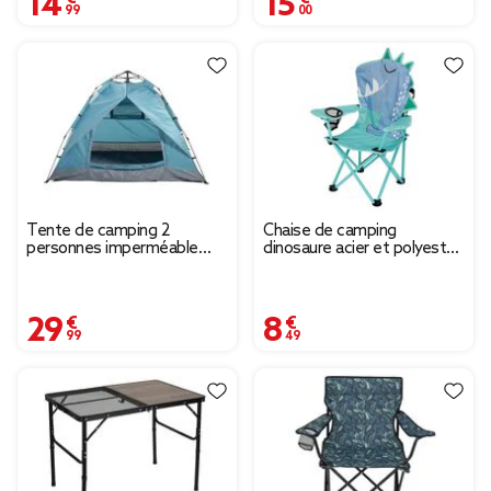
Tente de camping 2
Chaise de camping
personnes imperméable
dinosaure acier et polyester
UV50+ 205x150xH143cm
55x34xH75cm
29,99 €
8,49 €