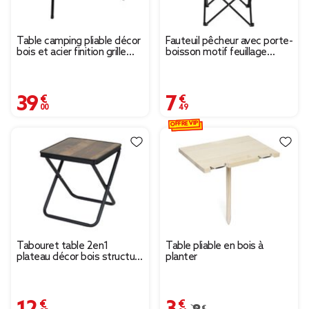
Table camping pliable décor
Fauteuil pêcheur avec porte-
bois et acier finition grille
boisson motif feuillage
noir 90x60xH66cm
exotique L50xP50xH80cm
39,00 €
7,49 €
OFFRE VIP
Tabouret table 2en1
Table pliable en bois à
plateau décor bois structure
planter
acier noir 41x40xH45cm
12,95 €
3,06 €