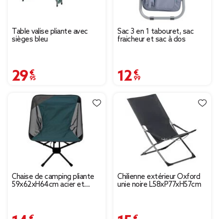
Table valise pliante avec
Sac 3 en 1 tabouret, sac
sièges bleu
fraicheur et sac à dos
29,95 €
12,99 €
Chaise de camping pliante
Chilienne extérieur Oxford
59x62xH64cm acier et
unie noire L58xP77xH57cm
polyester
14,99 €
15,00 €