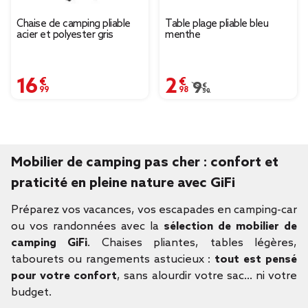
Chaise de camping pliable
Table plage pliable bleu
acier et polyester gris
menthe
16,99 €
2,98 €
Prix remisé de 9,50 € à
9,50 €
Mobilier de camping pas cher : confort et
praticité en pleine nature avec GiFi
Préparez vos vacances, vos escapades en camping-car
ou vos randonnées avec la
sélection de mobilier de
camping GiFi
. Chaises pliantes, tables légères,
tabourets ou rangements astucieux :
tout est pensé
pour votre confort
, sans alourdir votre sac… ni votre
budget.