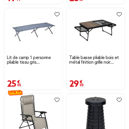
Lit de camp 1 personne
Table basse pliable bois et
pliable tissu gris
métal finition grille noir
190x69,5xH43,5cm
91x42xH29,5cm
25,90 €
29,90 €
OFFRE VIP