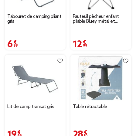
Tabouret de camping pliant
Fauteuil pêcheur enfant
gris
pliable Bluey métal et
polyester jaune
59x39xH62cm
6,99 €
12,99 €
Lit de camp transat gris
Table rétractable
19,99 €
28,50 €