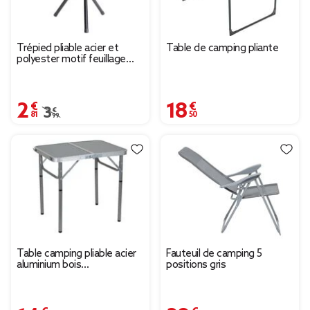
Trépied pliable acier et
Table de camping pliante
polyester motif feuillage
exotique 31x31xH41cm
2,81 €
18,50 €
Prix remisé de 3,99 € à 2,81 €
3,99 €
Table camping pliable acier
Fauteuil de camping 5
aluminium bois
positions gris
60x45xH55cm