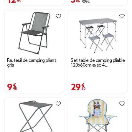
Prix remisé de 8,50 € à
8,50 €
Fauteuil de camping pliant
Set table de camping pliable
gris
120x60cm avec 4
tabourets
9,95 €
29,90 €