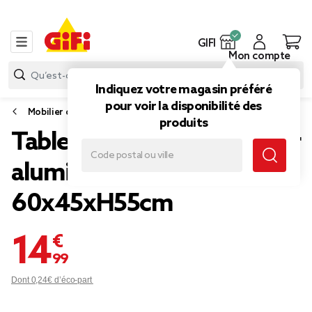
GIFI
Mon compte
Indiquez votre magasin préféré
pour voir la disponibilité des
Mobilier de camping
produits
Table camping pliable acier
aluminium bois
60x45xH55cm
14,99 €
Dont 0,24€ d’éco-part