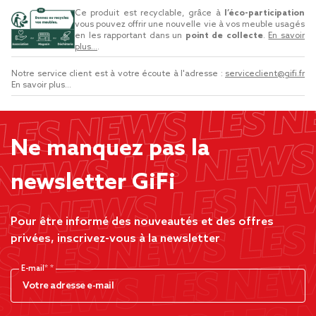
Ce produit est recyclable, grâce à
l’éco-participation
vous pouvez offrir une nouvelle vie à vos meuble usagés
en les rapportant dans un
point de collecte
.
En savoir
plus...
.
Notre service client est à votre écoute à l'adresse :
serviceclient@gifi.fr
En savoir plus...
Ne manquez pas la
newsletter GiFi
Pour être informé des nouveautés et des offres
privées, inscrivez-vous à la newsletter
E-mail*