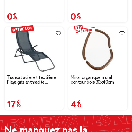
0,49 €
0,49 €
Transat acier et textilène
Miroir organique mural
Playa gris anthracite
contour bois 30x40cm
139x60xH99cm
17,90 €
4,99 €
Ne manquez pas la