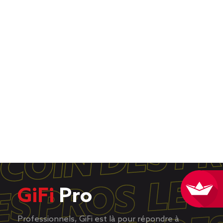
GiFi
Pro
Professionnels, GiFi est là pour répondre à