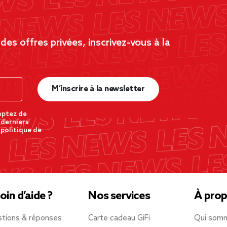
es offres privées, inscrivez-vous à la
M’inscrire à la newsletter
eptez de
 derniers
 politique de
oin d’aide ?
Nos services
À prop
tions & réponses
Carte cadeau GiFi
Qui som