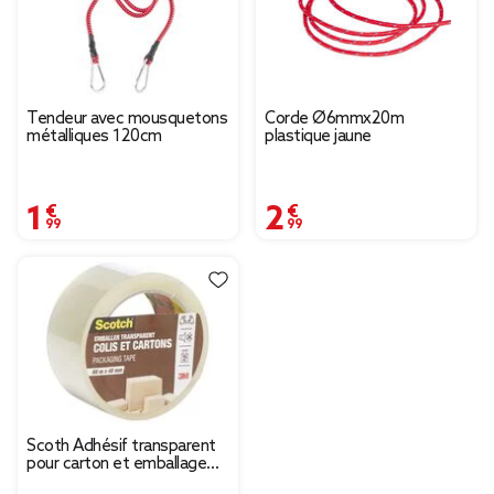
Tendeur avec mousquetons
Corde Ø6mmx20m
métalliques 120cm
plastique jaune
1,99 €
2,99 €
Scoth Adhésif transparent
pour carton et emballage
66m x 48 mm