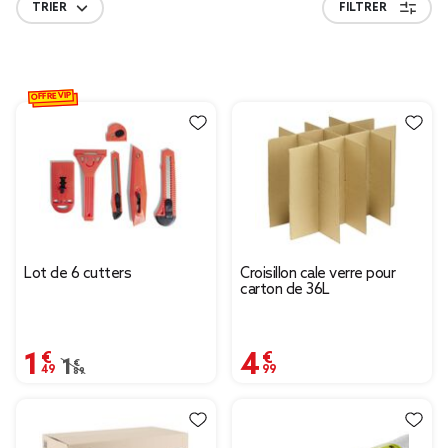
TRIER
FILTRER
OFFRE VIP
Lot de 6 cutters
Croisillon cale verre pour
carton de 36L
1,49 €
4,99 €
Prix remisé de 1,89 € à 1,49 €
1,89 €