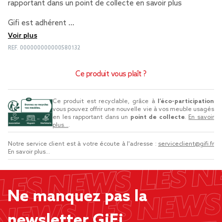
rapportant dans un point de collecte
en savoir plus
Gifi est adhérent …
Voir plus
REF.
000000000000580132
Ce produit vous plaît ?
Ce produit est recyclable, grâce à
l’éco-participation
vous pouvez offrir une nouvelle vie à vos meuble usagés
en les rapportant dans un
point de collecte
.
En savoir
plus...
.
Notre service client est à votre écoute à l'adresse :
serviceclient@gifi.fr
En savoir plus...
Ne manquez pas la
newsletter GiFi