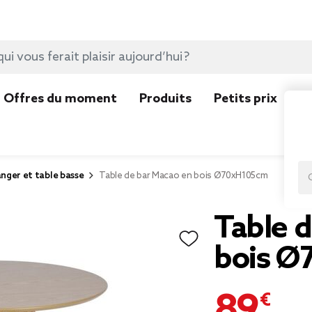
Offres du moment
Produits
Petits prix
N
nger et table basse
Table de bar Macao en bois Ø70xH105cm
Table 
bois 
89,00 €