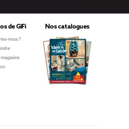
os de GiFi
Nos catalogues
mes-nous ?
indre
 magasins
oom