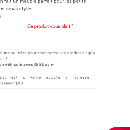
en fait un meuble parfait pour les petits
ns repas stylés.
6
Ce produit vous plaît ?
d'une solution pour transporter ce produit jusqu'à
us ?
n véhicule avec Gifi Loc ►
lient est à votre écoute à l'adresse :
En savoir plus...