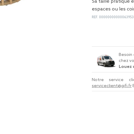
Sa taille pratique 
espaces ou les coi
REF.
00000000000063953
Besoin 
chez vo
Louez u
Notre service c
serviceclient@gifi.fr