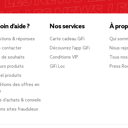
oin d’aide ?
Nos services
À prop
tions & réponses
Carte cadeau GiFi
Qui som
 contacter
Découvrez l’app GiFi
Nous rejo
e de souhaits
Conditions VIP
Tous nos
urs produits
GiFi Loc
Press R
el produits
itions des offres en
s
e d’achats & conseils
ons sites frauduleux