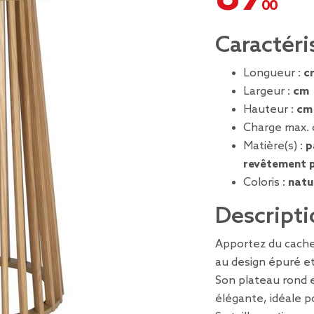
Caractéri
Longueur :
c
Largeur :
cm
Hauteur :
cm
Charge max. 
Matière(s) :
p
revêtement pa
Coloris :
natu
Descripti
Apportez du cachet
au design épuré et
Son plateau rond e
élégante, idéale p