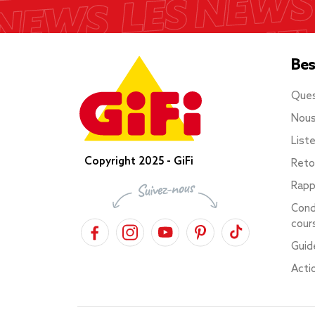
Bes
Ques
Nous
List
Copyright 2025 - GiFi
Reto
Rapp
Cond
cour
Guid
Acti