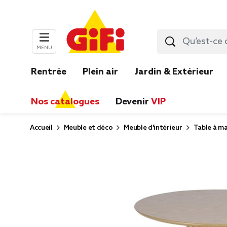
MENU
Rentrée
Plein air
Jardin & Extérieur
Nos catalogues
Devenir
VIP
Accueil
Meuble et déco
Meuble d'intérieur
Table à ma