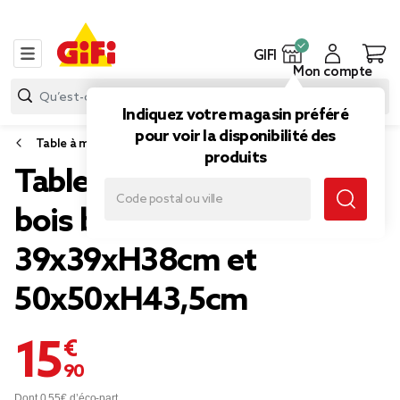
GIFI
Mon compte
Indiquez votre magasin préféré
pour voir la disponibilité des
Table à manger et table basse
produits
Table basse x2 carrée en
bois blanc Gabby
39x39xH38cm et
50x50xH43,5cm
15,90 €
Dont 0,55€ d’éco-part