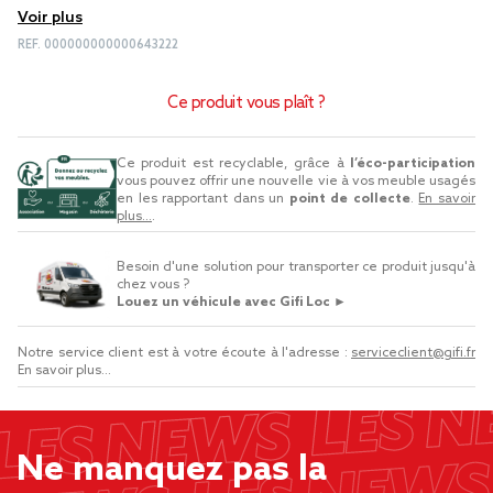
Voir plus
REF.
000000000000643222
Ce produit vous plaît ?
Ce produit est recyclable, grâce à
l’éco-participation
vous pouvez offrir une nouvelle vie à vos meuble usagés
en les rapportant dans un
point de collecte
.
En savoir
plus...
.
Besoin d'une solution pour transporter ce produit jusqu'à
chez vous ?
Louez un véhicule avec Gifi Loc ►
Notre service client est à votre écoute à l'adresse :
serviceclient@gifi.fr
En savoir plus...
Ne manquez pas la